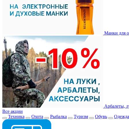
Манки для о
Арбалеты, л
Все акции
Техника
Охота
Рыбалка
Туризм
Обувь
Одежд