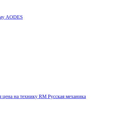
иму AODES
 цена на технику RM Русская механика