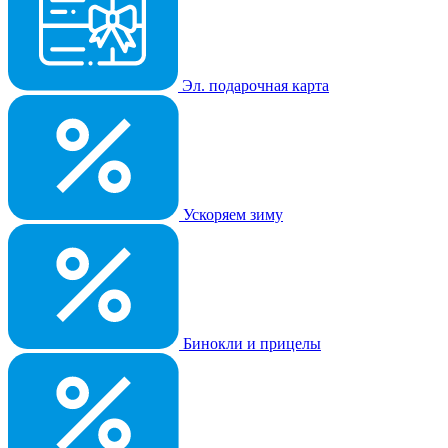
Эл. подарочная карта
Ускоряем зиму
Бинокли и прицелы