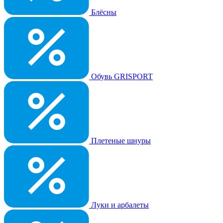
Блёсны
Обувь GRISPORT
Плетеные шнуры
Луки и арбалеты