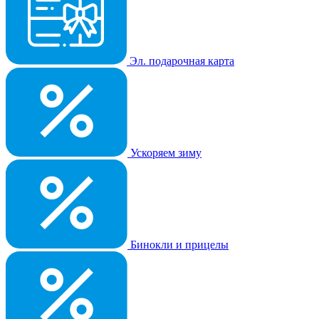
Эл. подарочная карта
Ускоряем зиму
Бинокли и прицелы