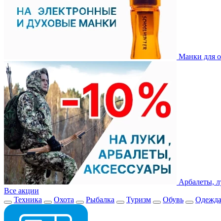
Манки для о
Арбалеты, л
Все акции
Техника
Охота
Рыбалка
Туризм
Обувь
Одежд