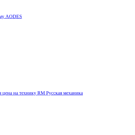
иму AODES
 цена на технику RM Русская механика