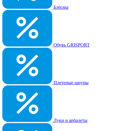
Блёсны
Обувь GRISPORT
Плетеные шнуры
Луки и арбалеты