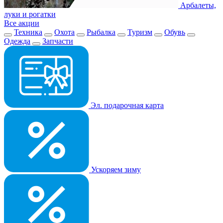
Арбалеты,
луки и рогатки
Все акции
Техника
Охота
Рыбалка
Туризм
Обувь
Одежда
Запчасти
Эл. подарочная карта
Ускоряем зиму