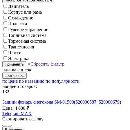
/КАТЕГОРИЯ ЗАПЧАСТЕЙ
Двигатель
Корпус или рама
Охлаждение
Подвеска
Рулевое управление
Топливная система
Тормозная система
Трансмиссия
Шасси
Электрика
×
Сбросить фильтр
Применить
плитка
список
сортировка
по цене
по названию
по популярности
найдено товаров:
132
Задний фонарь снегохода SM-01500(520000587, 520000679)
Цена: 4 600
₽
Telegram
MAX
Скопировать ссылку
В корзину