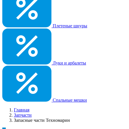
Плетеные шнуры
Луки и арбалеты
Спальные мешки
Главная
Запчасти
Запасные части Техномарин