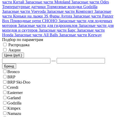
части Китай
Запасные части Motoland
Запасные части Odes
Температурные датчики
Тормозные колодки Godzilla
Запасные части Voevoda
Запасные части Композит
Запасные
части Коньки на лыжи 3S
Фары Avrora
Запасные части Panzer
Box
Приводные цепи CHOHO
Запасные части для лодочных
моторов
Запасные части для гидроциклов
Запасные части для
мопедов и скутеров
Запасные части Барс
Запасные части
Honda
Запасные части All Balls
Запасные части Keeway
Подбор по параметрам
Распродажа
Акции
Цена (руб.)
—
Бренд
Bronco
BRP
BRP Ski-Doo
Ceredi
Easterner
Garland
Godzilla
Kimpex
Namazu