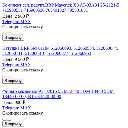
Комплект сал. редукт.BRP Maverick X3 AT-03A84 25-2121-5
715900531 715900530 705401827 705501881
Цена: 2 900
₽
Telegram
MAX
Скопировать ссылку
В корзину
Катушка BRP SM-01184 512060093, 512060584, 512060644,
512060711, 512060810, 512060877, 512060953
Цена: 9 500
₽
Telegram
MAX
Скопировать ссылку
В корзину
Фильтр масляный AT-07015 5DM13440 5DM-13440 5DM-
13440-00-00, B16-E3440-00-00
Цена: 900
₽
Telegram
MAX
Скопировать ссылку
В корзину