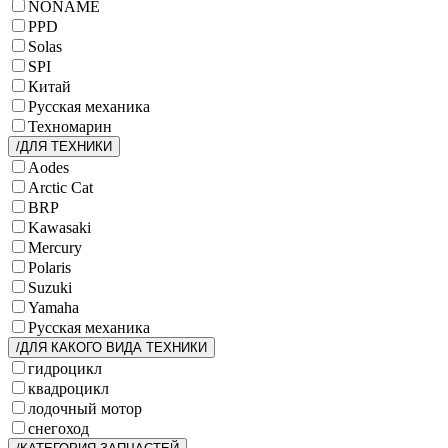
NONAME
PPD
Solas
SPI
Китай
Русская механика
Техномарин
/ДЛЯ ТЕХНИКИ
Aodes
Arctic Cat
BRP
Kawasaki
Mercury
Polaris
Suzuki
Yamaha
Русская механика
/ДЛЯ КАКОГО ВИДА ТЕХНИКИ
гидроцикл
квадроцикл
лодочный мотор
снегоход