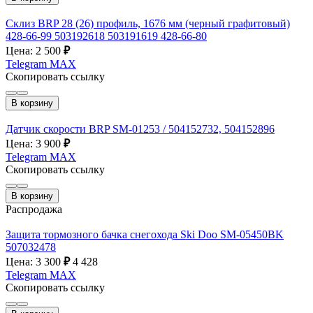
Склиз BRP 28 (26) профиль, 1676 мм (черный графитовый)
428-66-99 503192618 503191619 428-66-80
Цена: 2 500
₽
Telegram
MAX
Скопировать ссылку
В корзину
Датчик скорости BRP SM-01253 / 504152732, 504152896
Цена: 3 900
₽
Telegram
MAX
Скопировать ссылку
В корзину
Распродажа
Защита тормозного бачка снегохода Ski Doo SM-05450BK
507032478
Цена: 3 300
₽
4 428
Telegram
MAX
Скопировать ссылку