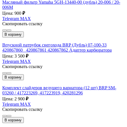
Масляный фильтр Yamaha 5GH-13440-00 (дубль) 20-006 / 20-
006M
Цена: 900
₽
Telegram
MAX
Скопировать ссылку
В корзину
Впускной патрубок снегохода BRP (Дубль) 07-100-33
420867860_ 420867861 420867862 Адаптер карбюратора
Цена: 3 500
₽
Telegram
MAX
Скопировать ссылку
В корзину
Комплект слайдеров ведущего вариатора (12 шт) BRP SM-
03260 / 417223269, 417223919, 420281296
Цена: 2 900
₽
Telegram
MAX
Скопировать ссылку
В корзину