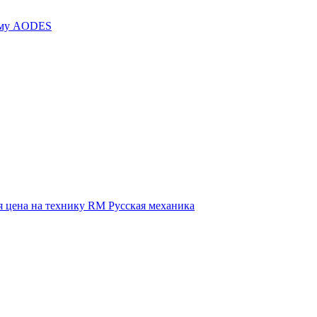
иму AODES
 цена на технику RM Русская механика