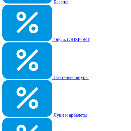
Блёсны
Обувь GRISPORT
Плетеные шнуры
Луки и арбалеты