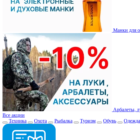
Манки для о
Арбалеты, л
Все акции
Техника
Охота
Рыбалка
Туризм
Обувь
Одежд