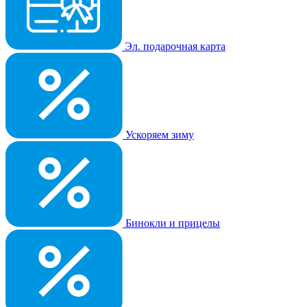
Эл. подарочная карта
Ускоряем зиму
Бинокли и прицелы