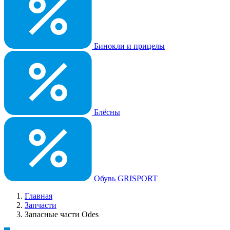
Бинокли и прицелы
Блёсны
Обувь GRISPORT
Главная
Запчасти
Запасные части Odes