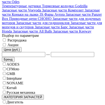
части Odes
Температурные датчики
Тормозные колодки Godzilla
Запасные части Voevoda
Запасные части Композит
Запасные
части Коньки на лыжи 3S
Фары Avrora
Запасные части Panzer
Box
Приводные цепи CHOHO
Запасные части для лодочных
моторов
Запасные части для гидроциклов
Запасные части для
мопедов и скутеров
Запасные части Барс
Запасные части
Honda
Запасные части All Balls
Запасные части Keeway
Подбор по параметрам
Распродажа
Акции
Цена (руб.)
—
Бренд
AODES
CFMoto
GMB
Interphase
NONAME
Китай
Русская механика
/КАТЕГОРИЯ ЗАПЧАСТЕЙ
Двигатель