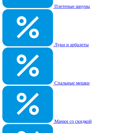
Плетеные шнуры
Луки и арбалеты
Спальные мешки
Манки со скидкой