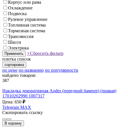
Корпус или рама
Охлаждение
Подвеска
Рулевое управление
Топливная система
Тормозная система
Трансмиссия
Шасси
Электрика
×
Сбросить фильтр
Применить
плитка
список
сортировка
по цене
по названию
по популярности
найдено товаров:
387
Накладка декоративная Aodes (передний бампер) (правая)
17010202990 1007317
Цена: 650
₽
Telegram
MAX
Скопировать ссылку
В корзину