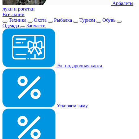
Арбалеты,
луки и рогатки
Все акции
Техника
Охота
Рыбалка
Туризм
Обувь
Одежда
Запчасти
Эл. подарочная карта
Ускоряем зиму