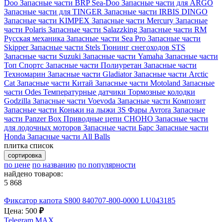
Doo
Запасные части BRP Sea-Doo
Запасные части для ARGO
Запасные части для TINGER
Запасные части IRBIS DINGO
Запасные части KIMPEX
Запасные части Mercury
Запасные
части Polaris
Запасные части Salazzking
Запасные части RM
Русская механика
Запасные части Sea Pro
Запасные части
Skipper
Запасные части Stels
Тюнинг снегоходов STS
Запасные части Suzuki
Запасные части Yamaha
Запасные части
Топ Спортс
Запасные части Полиуретан
Запасные части
Техномарин
Запасные части Gladiator
Запасные части Arctic
Cat
Запасные части Китай
Запасные части Motoland
Запасные
части Odes
Температурные датчики
Тормозные колодки
Godzilla
Запасные части Voevoda
Запасные части Композит
Запасные части Коньки на лыжи 3S
Фары Avrora
Запасные
части Panzer Box
Приводные цепи CHOHO
Запасные части
для лодочных моторов
Запасные части Барс
Запасные части
Honda
Запасные части All Balls
плитка
список
сортировка
по цене
по названию
по популярности
найдено товаров:
5 868
Фиксатор капота S800 840707-800-0000 LU043185
Цена: 500
₽
Telegram
MAX