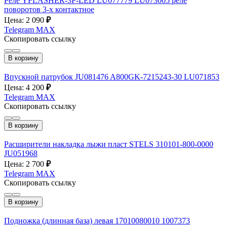
Реле YFLASHER-3P-LED LU077779 LU073005 реле
поворотов 3-х контактное
Цена: 2 090
₽
Telegram
MAX
Скопировать ссылку
В корзину
Впускной патрубок JU081476 A800GK-7215243-30 LU071853
Цена: 4 200
₽
Telegram
MAX
Скопировать ссылку
В корзину
Расширители накладка лыжи пласт STELS 310101-800-0000
JU051968
Цена: 2 700
₽
Telegram
MAX
Скопировать ссылку
В корзину
Подножка (длинная база) левая 17010080010 1007373