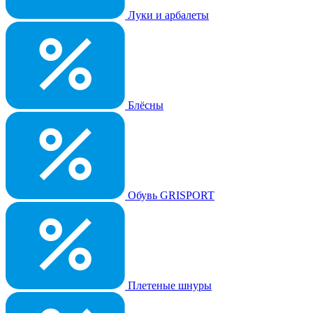
Луки и арбалеты
Блёсны
Обувь GRISPORT
Плетеные шнуры