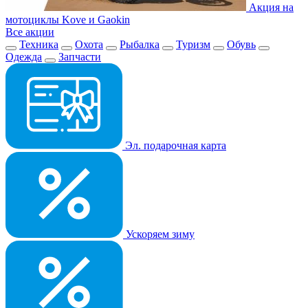
Акция на
мотоциклы Kove и Gaokin
Все акции
Техника
Охота
Рыбалка
Туризм
Обувь
Одежда
Запчасти
Эл. подарочная карта
Ускоряем зиму