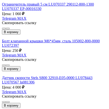
Ограничитель правый 5 см LU070337 290112-800-1300
LU070337 EP-00016330
Цена: 1 060
₽
Telegram
MAX
Скопировать ссылку
В корзину
Болт клапанной крышки М6*45мм, сталь 105002-800-0000
LU072397
Цена: 250
₽
Telegram
MAX
Скопировать ссылку
В корзину
Датчик скорости Stels S800 32910-E05-0000 LU078443
LU070567 lu081306
Цена: 4 000
₽
Telegram
MAX
Скопировать ссылку
В корзину