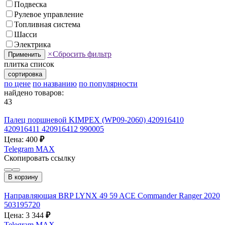
Подвеска
Рулевое управление
Топливная система
Шасси
Электрика
×
Сбросить фильтр
Применить
плитка
список
сортировка
по цене
по названию
по популярности
найдено товаров:
43
Палец поршневой KIMPEX (WP09-2060) 420916410
420916411 420916412 990005
Цена: 400
₽
Telegram
MAX
Скопировать ссылку
В корзину
Направляющая BRP LYNX 49 59 ACE Commander Ranger 2020
503195720
Цена: 3 344
₽
Telegram
MAX