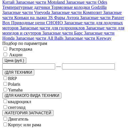
Китай
Запасные части Motoland
Запасные части Odes
Температурные датчики
Тормозные колодки Godzilla
Запасные части Voevoda
Запасные части Композит
Запасные
части Коньки на лыжи 3S
Фары Avrora
Запасные части Panzer
Box
Приводные цепи CHOHO
Запасные части для лодочных
моторов
Запасные части для гидроциклов
Запасные части для
мопедов и скутеров
Запасные части Барс
Запасные части
Honda
Запасные части All Balls
Запасные части Keeway
Подбор по параметрам
Распродажа
Акции
Цена (руб.)
—
/ДЛЯ ТЕХНИКИ
BRP
Polaris
Yamaha
/ДЛЯ КАКОГО ВИДА ТЕХНИКИ
квадроцикл
снегоход
/КАТЕГОРИЯ ЗАПЧАСТЕЙ
Двигатель
Корпус или рама