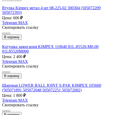
Втулка Kimpex метал 4 шт 08-225-02 300304 (505072209
505072393)
Цена: 600
₽
Telegram
MAX
Скопировать ссылку
В корзину
Катушка зажигания KIMPEX 110640 81L-85520-M0-00
81L85520M000
Цена: 2 400
₽
Telegram
MAX
Скопировать ссылку
В корзину
Шаровая LOWER BALL JOINT S-PAK KIMPEX 105600
(505071891,505072048,505072251,505072682)
Цена: 1 800
₽
Telegram
MAX
Скопировать ссылку
В корзину