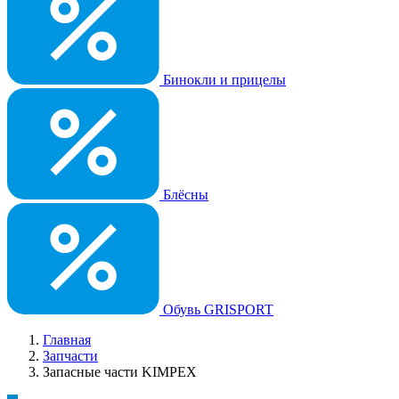
Бинокли и прицелы
Блёсны
Обувь GRISPORT
Главная
Запчасти
Запасные части KIMPEX