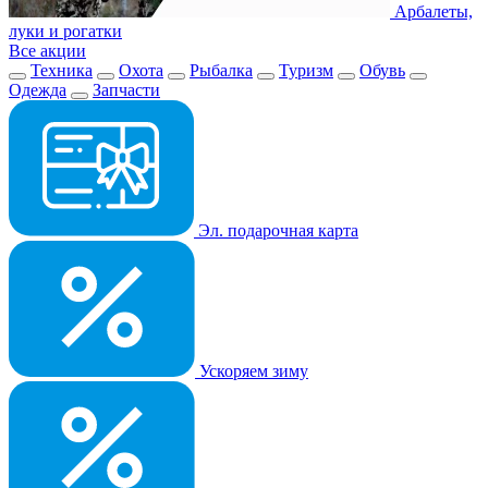
Арбалеты,
луки и рогатки
Все акции
Техника
Охота
Рыбалка
Туризм
Обувь
Одежда
Запчасти
Эл. подарочная карта
Ускоряем зиму