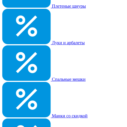
Плетеные шнуры
Луки и арбалеты
Спальные мешки
Манки со скидкой