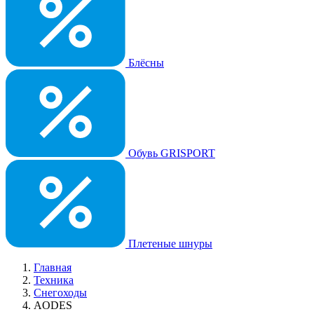
Блёсны
Обувь GRISPORT
Плетеные шнуры
Главная
Техника
Снегоходы
AODES