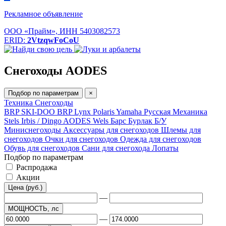
Рекламное объявление
ООО «Прайм», ИНН 5403082573
ERID:
2VtzqwFoCoU
Снегоходы AODES
Подбор по параметрам
×
Техника
Снегоходы
BRP SKI-DOO
BRP Lynx
Polaris
Yamaha
Русская Механика
Stels
Irbis / Dingo
AODES
Wels
Барс
Бурлак
Б/У
Миниснегоходы
Аксессуары для снегоходов
Шлемы для
снегоходов
Очки для снегоходов
Одежда для снегоходов
Обувь для снегоходов
Сани для снегохода
Лопаты
Подбор по параметрам
Распродажа
Акции
Цена (руб.)
—
МОЩНОСТЬ, лс
—