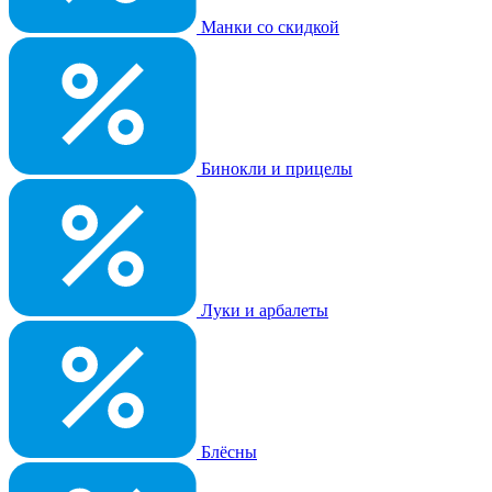
Манки со скидкой
Бинокли и прицелы
Луки и арбалеты
Блёсны