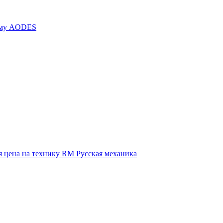
иму AODES
 цена на технику RM Русская механика