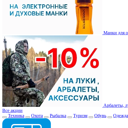
Манки для о
Арбалеты, л
Все акции
Техника
Охота
Рыбалка
Туризм
Обувь
Одежд