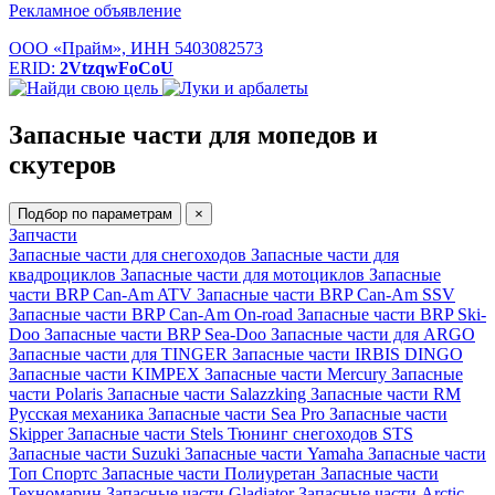
Рекламное объявление
ООО «Прайм», ИНН 5403082573
ERID:
2VtzqwFoCoU
Запасные части для мопедов и
скутеров
Подбор по параметрам
×
Запчасти
Запасные части для снегоходов
Запасные части для
квадроциклов
Запасные части для мотоциклов
Запасные
части BRP Can-Am ATV
Запасные части BRP Can-Am SSV
Запасные части BRP Can-Am On-road
Запасные части BRP Ski-
Doo
Запасные части BRP Sea-Doo
Запасные части для ARGO
Запасные части для TINGER
Запасные части IRBIS DINGO
Запасные части KIMPEX
Запасные части Mercury
Запасные
части Polaris
Запасные части Salazzking
Запасные части RM
Русская механика
Запасные части Sea Pro
Запасные части
Skipper
Запасные части Stels
Тюнинг снегоходов STS
Запасные части Suzuki
Запасные части Yamaha
Запасные части
Топ Спортс
Запасные части Полиуретан
Запасные части
Техномарин
Запасные части Gladiator
Запасные части Arctic