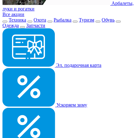
Арбалеты,
луки и рогатки
Все акции
Техника
Охота
Рыбалка
Туризм
Обувь
Одежда
Запчасти
Эл. подарочная карта
Ускоряем зиму