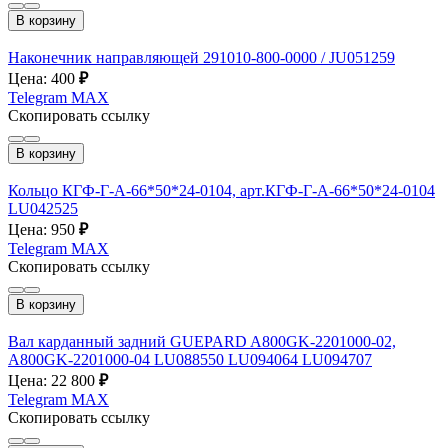
В корзину
Наконечник направляющей 291010-800-0000 / JU051259
Цена: 400
₽
Telegram
MAX
Скопировать ссылку
В корзину
Кольцо КГФ-Г-А-66*50*24-0104, арт.КГФ-Г-А-66*50*24-0104
LU042525
Цена: 950
₽
Telegram
MAX
Скопировать ссылку
В корзину
Вал карданный задний GUEPARD A800GK-2201000-02,
A800GK-2201000-04 LU088550 LU094064 LU094707
Цена: 22 800
₽
Telegram
MAX
Скопировать ссылку