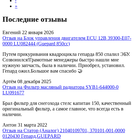
›
»
Последние отзывы
Евгений
22 января 2026
Отзыв на Блок управления двигателем ECU 12B 39300-E07-
0000 LU082444 (Guepard 850сс)
Путем прикуривания квадроцикла гепарда 850 спалил ЭБУ.
Созвонился!Грамотные менеджеры быстро нашли мне
нужную запчасть, была в наличии. Приобрел, установил.
Гепард ожил.Большое вам спасибо 🤝
Артём
08 декабря 2025
Отзыв на Фильтр масляный радиатора SYB1-644000-0
LU091677
Брал фильтр для снегохода стелс капитан 150, качественный
оригинальный фильтр, а самое главное, что всегда есть в
наличии.
Антон
31 марта 2022
Отзыв на Статор (Аналог) 21040109701, 370101-001-0000
0120430 Гепард,GUEPARD