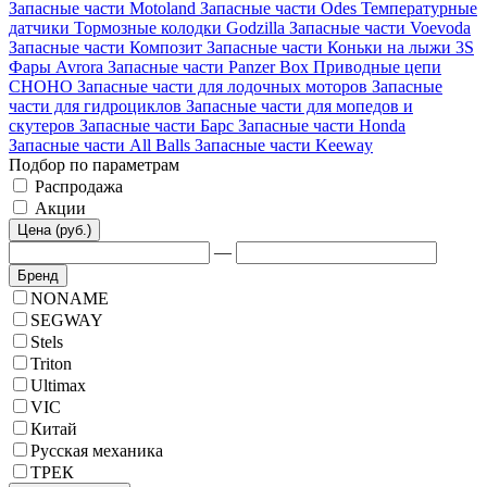
Запасные части Motoland
Запасные части Odes
Температурные
датчики
Тормозные колодки Godzilla
Запасные части Voevoda
Запасные части Композит
Запасные части Коньки на лыжи 3S
Фары Avrora
Запасные части Panzer Box
Приводные цепи
CHOHO
Запасные части для лодочных моторов
Запасные
части для гидроциклов
Запасные части для мопедов и
скутеров
Запасные части Барс
Запасные части Honda
Запасные части All Balls
Запасные части Keeway
Подбор по параметрам
Распродажа
Акции
Цена (руб.)
—
Бренд
NONAME
SEGWAY
Stels
Triton
Ultimax
VIC
Китай
Русская механика
ТРЕК