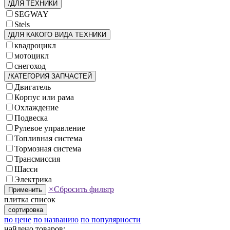
/ДЛЯ ТЕХНИКИ
SEGWAY
Stels
/ДЛЯ КАКОГО ВИДА ТЕХНИКИ
квадроцикл
мотоцикл
снегоход
/КАТЕГОРИЯ ЗАПЧАСТЕЙ
Двигатель
Корпус или рама
Охлаждение
Подвеска
Рулевое управление
Топливная система
Тормозная система
Трансмиссия
Шасси
Электрика
×
Сбросить фильтр
Применить
плитка
список
сортировка
по цене
по названию
по популярности
найдено товаров: