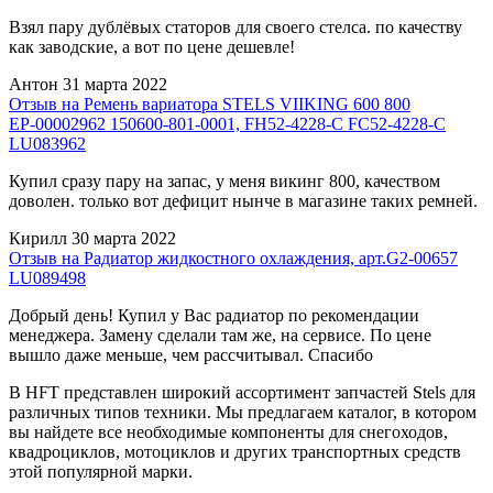
Взял пару дублёвых статоров для своего стелса. по качеству
как заводские, а вот по цене дешевле!
Антон
31 марта 2022
Отзыв на Ремень вариатора STELS VIIKING 600 800
ЕР-00002962 150600-801-0001, FH52-4228-C FC52-4228-C
LU083962
Купил сразу пару на запас, у меня викинг 800, качеством
доволен. только вот дефицит нынче в магазине таких ремней.
Кирилл
30 марта 2022
Отзыв на Радиатор жидкостного охлаждения, арт.G2-00657
LU089498
Добрый день! Купил у Вас радиатор по рекомендации
менеджера. Замену сделали там же, на сервисе. По цене
вышло даже меньше, чем рассчитывал. Спасибо
В HFT представлен широкий ассортимент запчастей Stels для
различных типов техники. Мы предлагаем каталог, в котором
вы найдете все необходимые компоненты для снегоходов,
квадроциклов, мотоциклов и других транспортных средств
этой популярной марки.