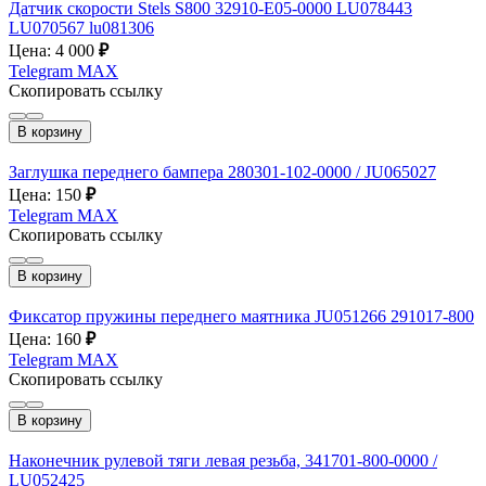
Датчик скорости Stels S800 32910-E05-0000 LU078443
LU070567 lu081306
Цена: 4 000
₽
Telegram
MAX
Скопировать ссылку
В корзину
Заглушка переднего бампера 280301-102-0000 / JU065027
Цена: 150
₽
Telegram
MAX
Скопировать ссылку
В корзину
Фиксатор пружины переднего маятника JU051266 291017-800
Цена: 160
₽
Telegram
MAX
Скопировать ссылку
В корзину
Наконечник рулевой тяги левая резьба, 341701-800-0000 /
LU052425