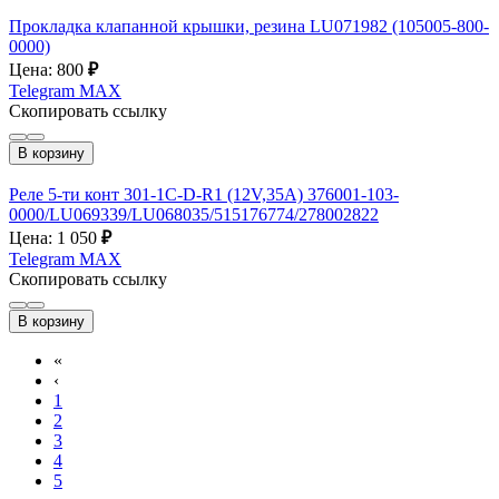
Прокладка клапанной крышки, резина LU071982 (105005-800-
0000)
Цена: 800
₽
Telegram
MAX
Скопировать ссылку
В корзину
Реле 5-ти конт 301-1C-D-R1 (12V,35A) 376001-103-
0000/LU069339/LU068035/515176774/278002822
Цена: 1 050
₽
Telegram
MAX
Скопировать ссылку
В корзину
«
‹
1
2
3
4
5