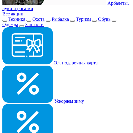
Арбалеты,
луки и рогатки
Все акции
Техника
Охота
Рыбалка
Туризм
Обувь
Одежда
Запчасти
Эл. подарочная карта
Ускоряем зиму