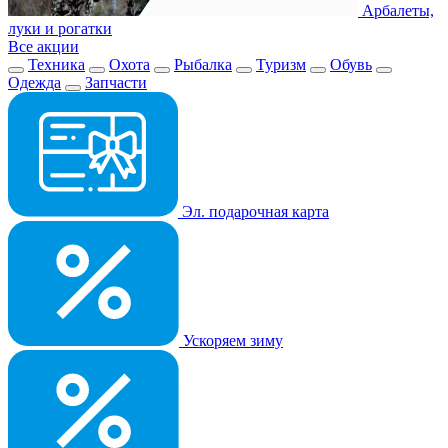
Арбалеты,
луки и рогатки
Все акции
Техника
Охота
Рыбалка
Туризм
Обувь
Одежда
Запчасти
Эл. подарочная карта
Ускоряем зиму