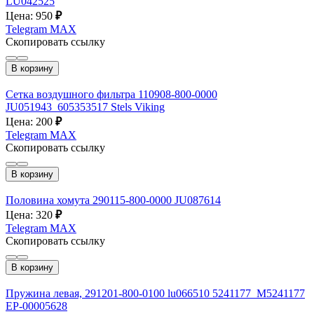
LU042525
Цена: 950
₽
Telegram
MAX
Скопировать ссылку
В корзину
Сетка воздушного фильтра 110908-800-0000
JU051943_605353517 Stels Viking
Цена: 200
₽
Telegram
MAX
Скопировать ссылку
В корзину
Половина хомута 290115-800-0000 JU087614
Цена: 320
₽
Telegram
MAX
Скопировать ссылку
В корзину
Пружина левая, 291201-800-0100 lu066510 5241177_M5241177
EP-00005628