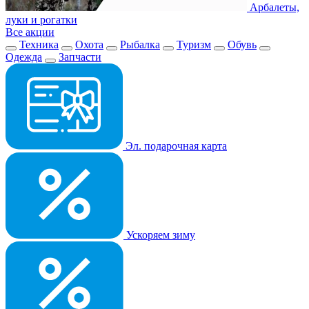
Арбалеты,
луки и рогатки
Все акции
Техника
Охота
Рыбалка
Туризм
Обувь
Одежда
Запчасти
Эл. подарочная карта
Ускоряем зиму