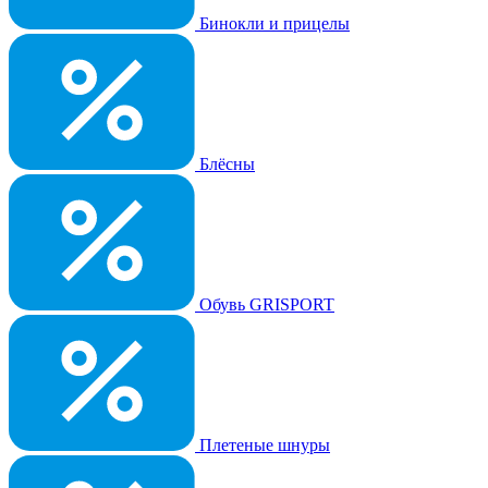
Бинокли и прицелы
Блёсны
Обувь GRISPORT
Плетеные шнуры