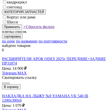
квадроцикл
снегоход
/КАТЕГОРИЯ ЗАПЧАСТЕЙ
Корпус или рама
Шасси
×
Сбросить фильтр
Применить
плитка
список
сортировка
по цене
по названию
по популярности
найдено товаров:
6
РАСШИРИТЕЛИ АРОК ODES 2025г ПЕРЕДНИЕ+ЗАДНИЕ
ПР31874
Цена: 14 000
₽
Telegram
MAX
Скопировать ссылку
В корзину
НАКЛАДКА НА ЛЫЖУ №9 YAMAHA VK 540 III
1200x300x6
Цена: 1 079
₽