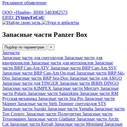
Рекламное объявление
ООО «Прайм», ИНН 5403082573
ERID:
2VtzqwFoCoU
Запасные части Panzer Box
Подбор по параметрам
×
Запчасти
Запасные части для снегоходов
Запасные части для
квадроциклов
Запасные части для мотоциклов
Запасные
части BRP Can-Am ATV
Запасные части BRP Can-Am SSV
Запасные части BRP Can-Am On-road
Запасные части BRP Ski-
Doo
Запасные части BRP Sea-Doo
Запасные части для ARGO
Запасные части для TINGER
Запасные части IRBIS DINGO
Запасные части KIMPEX
Запасные части Mercury
Запасные
части Polaris
Запасные части Salazzking
Запасные части RM
Русская механика
Запасные части Sea Pro
Запасные части
Skipper
Запасные части Stels
Тюнинг снегоходов STS
Запасные части Suzuki
Запасные части Yamaha
Запасные части
Топ Спортс
Запасные части Полиуретан
Запасные части
Техномарин
Запасные части Gladiator
Запасные части Arctic
Cat
Запасные части Китай
Запасные части Motoland
Запасные