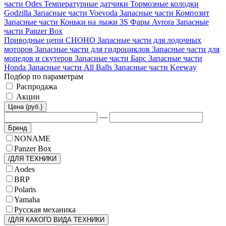
части Odes
Температурные датчики
Тормозные колодки
Godzilla
Запасные части Voevoda
Запасные части Композит
Запасные части Коньки на лыжи 3S
Фары Avrora
Запасные
части Panzer Box
Приводные цепи CHOHO
Запасные части для лодочных
моторов
Запасные части для гидроциклов
Запасные части для
мопедов и скутеров
Запасные части Барс
Запасные части
Honda
Запасные части All Balls
Запасные части Keeway
Подбор по параметрам
Распродажа
Акции
Цена (руб.)
—
Бренд
NONAME
Panzer Box
/ДЛЯ ТЕХНИКИ
Aodes
BRP
Polaris
Yamaha
Русская механика
/ДЛЯ КАКОГО ВИДА ТЕХНИКИ