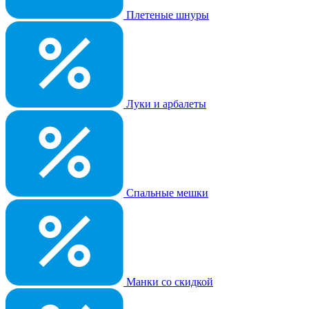
Плетеные шнуры
Луки и арбалеты
Спальные мешки
Манки со скидкой