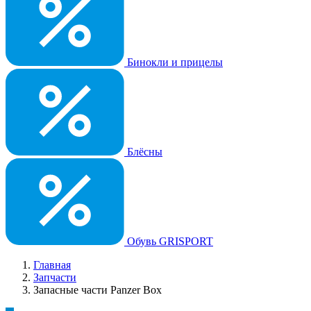
Бинокли и прицелы
Блёсны
Обувь GRISPORT
Главная
Запчасти
Запасные части Panzer Box