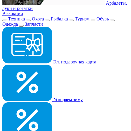
Арбалеты,
луки и рогатки
Все акции
Техника
Охота
Рыбалка
Туризм
Обувь
Одежда
Запчасти
Эл. подарочная карта
Ускоряем зиму