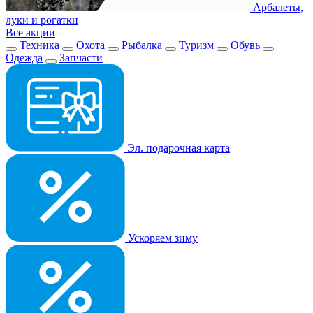
Арбалеты,
луки и рогатки
Все акции
Техника
Охота
Рыбалка
Туризм
Обувь
Одежда
Запчасти
Эл. подарочная карта
Ускоряем зиму