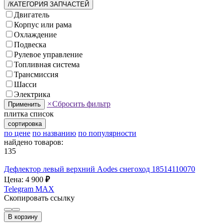
/КАТЕГОРИЯ ЗАПЧАСТЕЙ
Двигатель
Корпус или рама
Охлаждение
Подвеска
Рулевое управление
Топливная система
Трансмиссия
Шасси
Электрика
×
Сбросить фильтр
Применить
плитка
список
сортировка
по цене
по названию
по популярности
найдено товаров:
135
Дефлектор левый верхний Aodes снегоход 18514110070
Цена: 4 900
₽
Telegram
MAX
Скопировать ссылку
В корзину