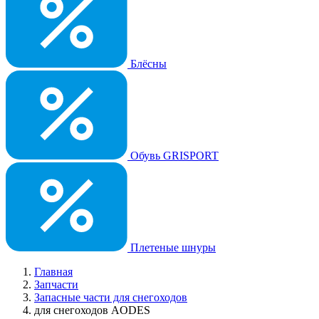
Блёсны
Обувь GRISPORT
Плетеные шнуры
Главная
Запчасти
Запасные части для снегоходов
для снегоходов AODES