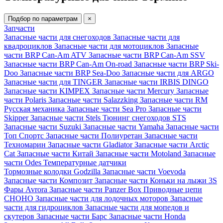
Подбор по параметрам
×
Запчасти
Запасные части для снегоходов
Запасные части для
квадроциклов
Запасные части для мотоциклов
Запасные
части BRP Can-Am ATV
Запасные части BRP Can-Am SSV
Запасные части BRP Can-Am On-road
Запасные части BRP Ski-
Doo
Запасные части BRP Sea-Doo
Запасные части для ARGO
Запасные части для TINGER
Запасные части IRBIS DINGO
Запасные части KIMPEX
Запасные части Mercury
Запасные
части Polaris
Запасные части Salazzking
Запасные части RM
Русская механика
Запасные части Sea Pro
Запасные части
Skipper
Запасные части Stels
Тюнинг снегоходов STS
Запасные части Suzuki
Запасные части Yamaha
Запасные части
Топ Спортс
Запасные части Полиуретан
Запасные части
Техномарин
Запасные части Gladiator
Запасные части Arctic
Cat
Запасные части Китай
Запасные части Motoland
Запасные
части Odes
Температурные датчики
Тормозные колодки Godzilla
Запасные части Voevoda
Запасные части Композит
Запасные части Коньки на лыжи 3S
Фары Avrora
Запасные части Panzer Box
Приводные цепи
CHOHO
Запасные части для лодочных моторов
Запасные
части для гидроциклов
Запасные части для мопедов и
скутеров
Запасные части Барс
Запасные части Honda