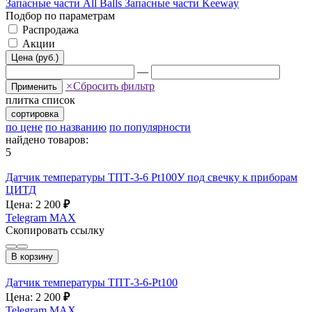
Запасные части All Balls
Запасные части Keeway
Подбор по параметрам
Распродажа
Акции
Цена (руб.)
—
×
Сбросить фильтр
Применить
плитка
список
сортировка
по цене
по названию
по популярности
найдено товаров:
5
Датчик температуры ТПТ-3-6 Pt100У под свечку к приборам
ЦИТД
Цена: 2 200
₽
Telegram
MAX
Скопировать ссылку
В корзину
Датчик температуры ТПТ-3-6-Pt100
Цена: 2 200
₽
Telegram
MAX