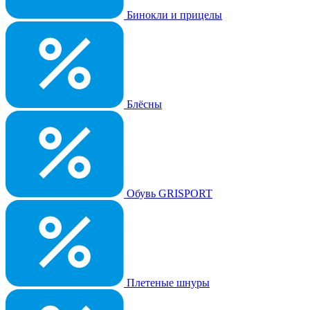
Бинокли и прицелы
Блёсны
Обувь GRISPORT
Плетеные шнуры