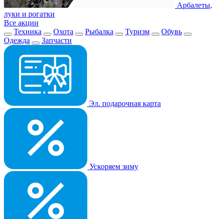
Арбалеты,
луки и рогатки
Все акции
Техника
Охота
Рыбалка
Туризм
Обувь
Одежда
Запчасти
Эл. подарочная карта
Ускоряем зиму