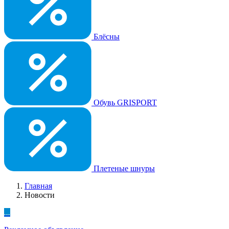
Блёсны
Обувь GRISPORT
Плетеные шнуры
Главная
Новости
...