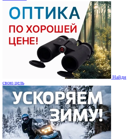
Найди
свою цель