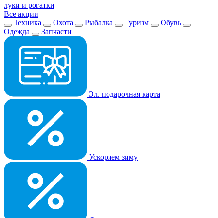
луки и рогатки
Все акции
Техника
Охота
Рыбалка
Туризм
Обувь
Одежда
Запчасти
Эл. подарочная карта
Ускоряем зиму