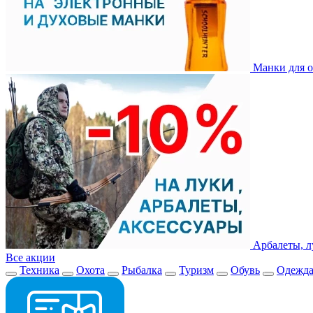
Манки для о
Арбалеты, л
Все акции
Техника
Охота
Рыбалка
Туризм
Обувь
Одежд