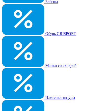
Блёсны
Обувь GRISPORT
Манки со скидкой
Плетеные шнуры