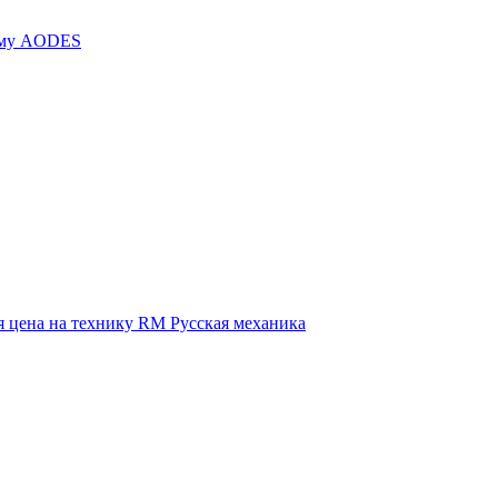
иму AODES
 цена на технику RM Русская механика