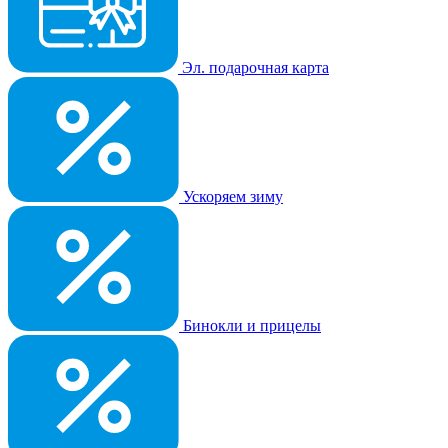
Эл. подарочная карта
Ускоряем зиму
Бинокли и прицелы