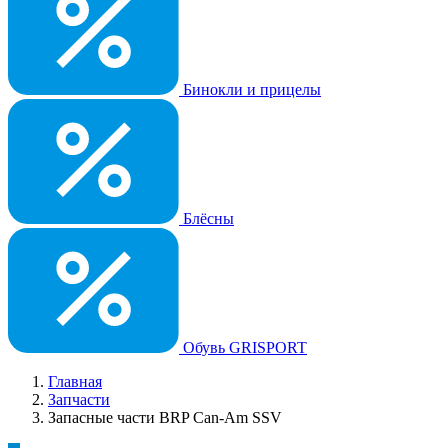
Бинокли и прицелы
Блёсны
Обувь GRISPORT
Главная
Запчасти
Запасные части BRP Can-Am SSV