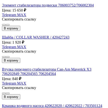
Элемент стабилизатора подвески 706003752/706002304
Цена: 15 650
₽
Telegram
MAX
Скопировать ссылку
В корзину
Шайба / COLLAR WASHER / 420427243
Цена: 1 920
₽
Telegram
MAX
Скопировать ссылку
В корзину
Втулка переднего стабилизатора Can-Am Maverick X3
706202849 706204565 706204564
Цена: 840
₽
Telegram
MAX
Скопировать ссылку
В корзину
Крышка водяного насоса 420622020 / 420622022 / 703501124