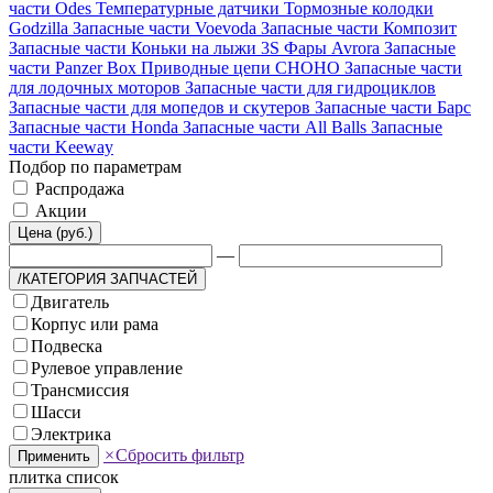
части Odes
Температурные датчики
Тормозные колодки
Godzilla
Запасные части Voevoda
Запасные части Композит
Запасные части Коньки на лыжи 3S
Фары Avrora
Запасные
части Panzer Box
Приводные цепи CHOHO
Запасные части
для лодочных моторов
Запасные части для гидроциклов
Запасные части для мопедов и скутеров
Запасные части Барс
Запасные части Honda
Запасные части All Balls
Запасные
части Keeway
Подбор по параметрам
Распродажа
Акции
Цена (руб.)
—
/КАТЕГОРИЯ ЗАПЧАСТЕЙ
Двигатель
Корпус или рама
Подвеска
Рулевое управление
Трансмиссия
Шасси
Электрика
×
Сбросить фильтр
Применить
плитка
список