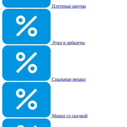
Плетеные шнуры
Луки и арбалеты
Спальные мешки
Манки со скидкой