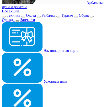
Арбалеты,
луки и рогатки
Все акции
Техника
Охота
Рыбалка
Туризм
Обувь
Одежда
Запчасти
Эл. подарочная карта
Ускоряем зиму