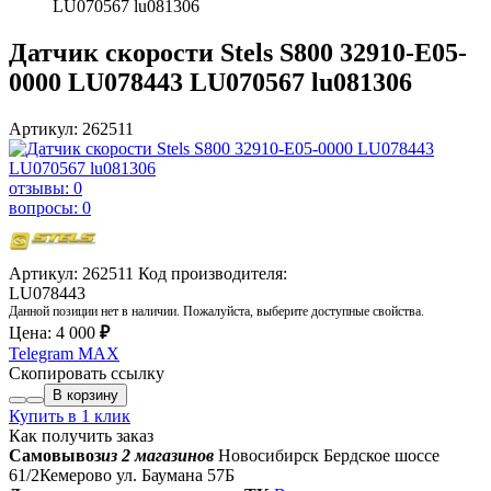
LU070567 lu081306
Датчик скорости Stels S800 32910-E05-
0000 LU078443 LU070567 lu081306
Артикул: 262511
отзывы: 0
вопросы: 0
Артикул: 262511
Код производителя:
LU078443
Данной позиции нет в наличии. Пожалуйста, выберите доступные свойства.
Цена:
4 000
₽
Telegram
MAX
Скопировать ссылку
В корзину
Купить в 1 клик
Как получить заказ
Самовывоз
из 2 магазинов
Новосибирск Бердское шоссе
61/2
Кемерово ул. Баумана 57Б