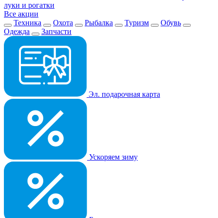
луки и рогатки
Все акции
Техника
Охота
Рыбалка
Туризм
Обувь
Одежда
Запчасти
Эл. подарочная карта
Ускоряем зиму