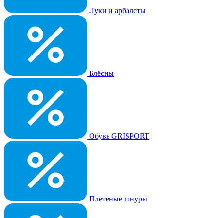
Луки и арбалеты
Блёсны
Обувь GRISPORT
Плетеные шнуры