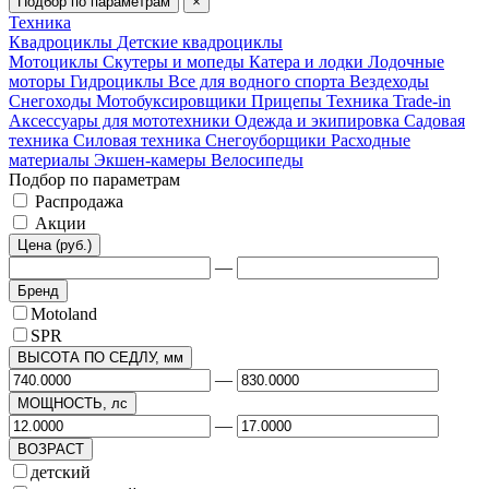
Подбор по параметрам
×
Техника
Квадроциклы
Детские квадроциклы
Мотоциклы
Скутеры и мопеды
Катера и лодки
Лодочные
моторы
Гидроциклы
Все для водного спорта
Вездеходы
Снегоходы
Мотобуксировщики
Прицепы
Техника Trade-in
Аксессуары для мототехники
Одежда и экипировка
Садовая
техника
Силовая техника
Снегоуборщики
Расходные
материалы
Экшен-камеры
Велосипеды
Подбор по параметрам
Распродажа
Акции
Цена (руб.)
—
Бренд
Motoland
SPR
ВЫСОТА ПО СЕДЛУ, мм
—
МОЩНОСТЬ, лс
—
ВОЗРАСТ
детский