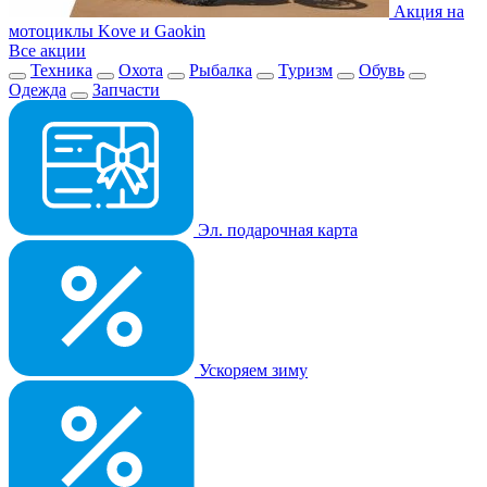
Акция на
мотоциклы Kove и Gaokin
Все акции
Техника
Охота
Рыбалка
Туризм
Обувь
Одежда
Запчасти
Эл. подарочная карта
Ускоряем зиму