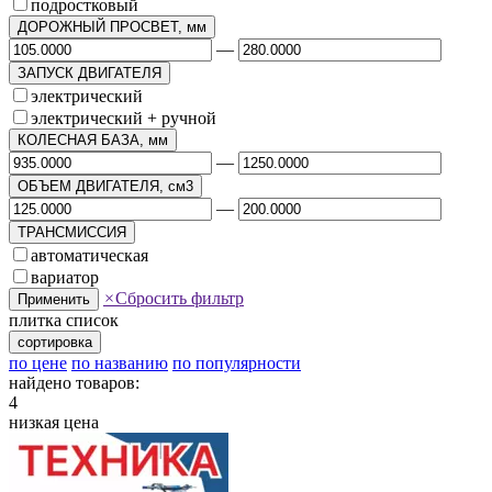
подростковый
ДОРОЖНЫЙ ПРОСВЕТ, мм
—
ЗАПУСК ДВИГАТЕЛЯ
электрический
электрический + ручной
КОЛЕСНАЯ БАЗА, мм
—
ОБЪЕМ ДВИГАТЕЛЯ, см3
—
ТРАНСМИССИЯ
автоматическая
вариатор
×
Сбросить фильтр
Применить
плитка
список
сортировка
по цене
по названию
по популярности
найдено товаров:
4
низкая цена