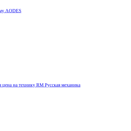
иму AODES
 цена на технику RM Русская механика