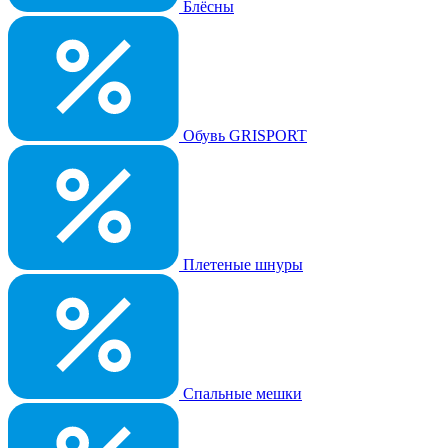
Блёсны
Обувь GRISPORT
Плетеные шнуры
Спальные мешки