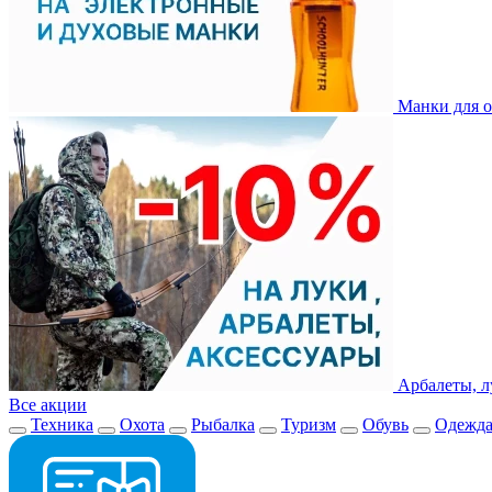
Манки для о
Арбалеты, л
Все акции
Техника
Охота
Рыбалка
Туризм
Обувь
Одежд