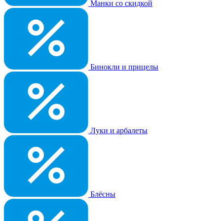
Манки со скидкой
Бинокли и прицелы
Луки и арбалеты
Блёсны