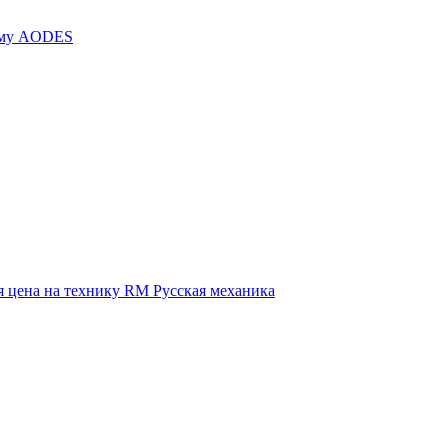
иму AODES
 цена на технику RM Русская механика