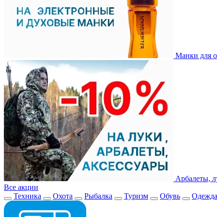
Манки для о
Арбалеты, л
Все акции
Техника
Охота
Рыбалка
Туризм
Обувь
Одежд