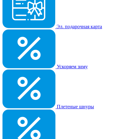
Эл. подарочная карта
Ускоряем зиму
Плетеные шнуры