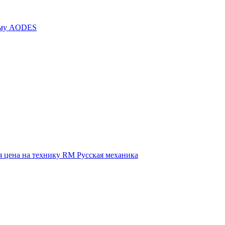
иму AODES
 цена на технику RM Русская механика