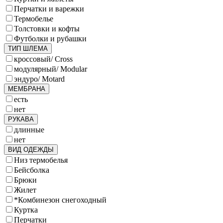
Перчатки и варежки
Термобелье
Толстовки и кофты
Футболки и рубашки
ТИП ШЛЕМА
кроссовый/ Cross
модулярный/ Modular
эндуро/ Motard
МЕМБРАНА
есть
нет
РУКАВА
длинные
нет
ВИД ОДЕЖДЫ
Низ термобелья
Бейсболка
Брюки
Жилет
*Комбинезон снегоходный
Куртка
Перчатки