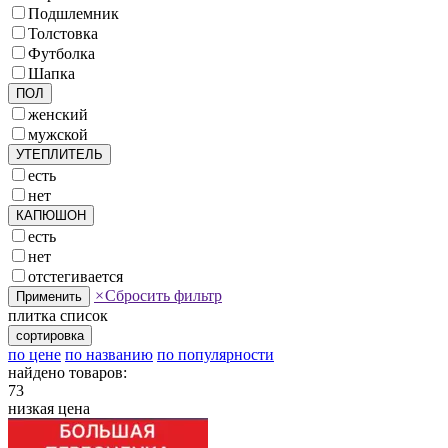
Подшлемник
Толстовка
Футболка
Шапка
ПОЛ
женский
мужской
УТЕПЛИТЕЛЬ
есть
нет
КАПЮШОН
есть
нет
отстегивается
×
Сбросить фильтр
Применить
плитка
список
сортировка
по цене
по названию
по популярности
найдено товаров:
73
низкая цена