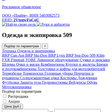
Рекламное объявление
ООО «Прайм», ИНН 5403082573
ERID:
2VtzqwFoCoU
Одежда и экипировка 509
Подбор по параметрам
×
Техника
Одежда и экипировка
BRP Can-Am
BRP Ski-Doo
BRP Lynx
BRP Sea-Doo
509
Klim
FXR
Finntrail
TOBE
Лавинное оборудование
Сумки и рюкзаки
Шлемы
Очки и маски
Комбинезоны
Куртки и жилеты
Брюки
и полукомбинезоны
Толстовки и кофты для мотолюбителей
Термобелье
Термоноски
Головные уборы
Перчатки и
рукавицы
Солнцезащитные очки
Костюмы
Дождевики
Футболки
Защита тела
Гидрокостюмы
Вейдерсы
Обувь
Мотоэкипировка
Подбор по параметрам
Распродажа
Акции
Цена (руб.)
—