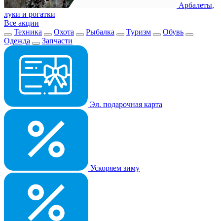
Арбалеты,
луки и рогатки
Все акции
Техника
Охота
Рыбалка
Туризм
Обувь
Одежда
Запчасти
Эл. подарочная карта
Ускоряем зиму