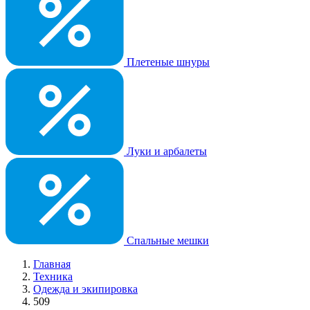
Плетеные шнуры
Луки и арбалеты
Спальные мешки
Главная
Техника
Одежда и экипировка
509