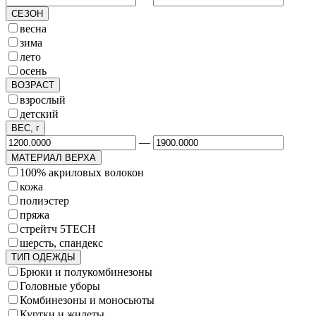
СЕЗОН
весна
зима
лето
осень
ВОЗРАСТ
взрослый
детский
ВЕС, г
—
МАТЕРИАЛ ВЕРХА
100% акриловых волокон
кожа
полиэстер
пряжа
стрейтч 5TECH
шерсть, спандекс
ТИП ОДЕЖДЫ
Брюки и полукомбинезоны
Головные уборы
Комбинезоны и моносьюты
Куртки и жилеты