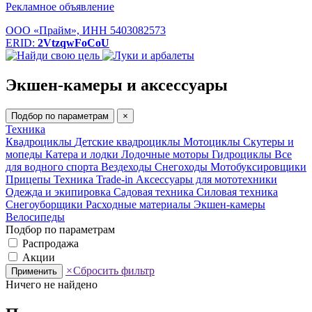
Рекламное объявление
ООО «Прайм», ИНН 5403082573
ERID:
2VtzqwFoCoU
Экшен-камеры и аксессуары
Подбор по параметрам
×
Техника
Квадроциклы
Детские квадроциклы
Мотоциклы
Скутеры и
мопеды
Катера и лодки
Лодочные моторы
Гидроциклы
Все
для водного спорта
Вездеходы
Снегоходы
Мотобуксировщики
Прицепы
Техника Trade-in
Аксессуары для мототехники
Одежда и экипировка
Садовая техника
Силовая техника
Снегоуборщики
Расходные материалы
Экшен-камеры
Велосипеды
Подбор по параметрам
Распродажа
Акции
×
Сбросить фильтр
Применить
Ничего не найдено