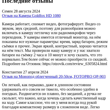
Последние отзывы
Семен
28 августа 2024
Отзыв на Камера Goldfox HD 1080
Камера работает, снимает видео, фотографирует. Видео со
звуком, звук средний, поэтому для разнообразия можно
включать в камеру петличку или радиомикрофон через
переходник. У камеры имеется отличный монитор, на нём
показаны все нужные параметры: время, заряд батареи, режим
съёмки и прочее. Экран яркий, контрастный, хорошо читается
на нём текст. Мы проверили нашу камеру и у нас хватило
батареи на съёмку 2 часа и 10 минут и хочу сказать, что это
нормально.Тем более сейчас ее можно приобрести со скидкой.
Подробнее на Отзовик: https://otzovik.com/review_6305824.html
Константин
27 апреля 2024
Отзыв на Монопод облегченный 20-50см, FOTOPRO QP-903
Он легкий, как перышко, даже в длинном состоянии
удерживать его совсем не тяжело, что особенно удобно в
поездках. Раздвигается он плавно, без заеданий, а ручка не
скользит, что важно, когда хочешь сделать качественный кадр
на ходу. Самое классное, что он у меня всегда под рукой
благодаря компактному размеру в сложенном виде. Легко