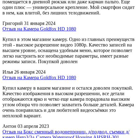
помещается в дневной рюкзак или даже карман пальто. Еще
один плюс — универсальное крепление. Мой смартфон сидит
в нем, как влитой, без лишних телодвижений.
Григорий
31 января 2024
Отзыв на Камера Goldfox HD 1080
Купил в этом магазине камеру. Одно из главных преимуществ
этой - высокое разрешение видео 1080p. Качество записей на
высшем уровне, оснащена удобным меню, которое позволяет
легко настроить все необходимые параметры, имеет разные
режимы записи. Покупкой доволен
Илья
26 января 2024
Отзыв на Камера Goldfox HD 1080
Купил камеру в вашем магазине и остался доволен покупкой.
Качество изображения в высоком разрешении, все детали
отображаются ярко и четко еще камера порадовала высоким
углом обзора что позволяет захватить больше деталей. Камера
очень понравилась и для любителей видеосъёмки это
неплохой вариант.
Антон
03 апреля 2023
Отзыв на Бокс сменный водонепрониц. д/подвод. съемки д/
камер Hero3/3+ Camera Wateroroof Housing AHSRH-301