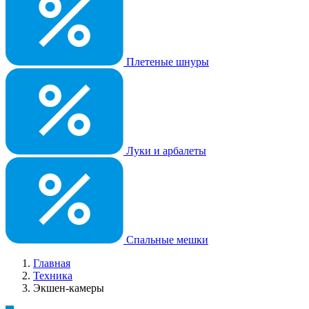
Плетеные шнуры
Луки и арбалеты
Спальные мешки
Главная
Техника
Экшен-камеры