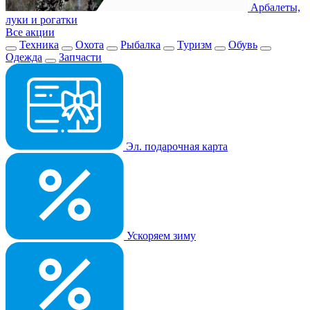
Арбалеты,
луки и рогатки
Все акции
Техника
Охота
Рыбалка
Туризм
Обувь
Одежда
Запчасти
Эл. подарочная карта
Ускоряем зиму