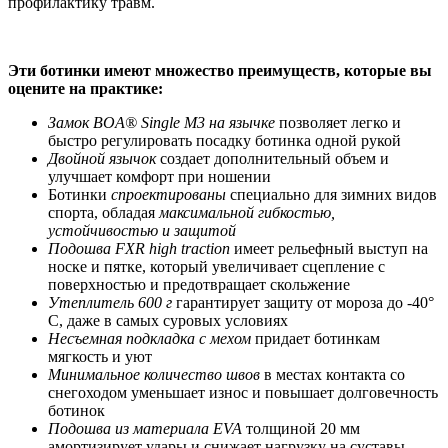
профилактику травм.
Эти ботинки имеют множество преимуществ, которые вы
оцените на практике:
Замок BOA® Single M3 на язычке
позволяет легко и
быстро регулировать посадку ботинка одной рукой
Двойной язычок
создает дополнительный объем и
улучшает комфорт при ношении
Ботинки
спроектированы
специально для зимних видов
спорта, обладая
максимальной гибкостью,
устойчивостью и защитой
Подошва FXR high traction
имеет рельефный выступ на
носке и пятке, который увеличивает сцепление с
поверхностью и предотвращает скольжение
Утеплитель 600 г
гарантирует защиту от мороза до -40°
C, даже в самых суровых условиях
Несъемная подкладка с мехом
придает ботинкам
мягкость и уют
Минимальное количество швов
в местах контакта со
снегоходом уменьшает износ и повышает долговечность
ботинок
Подошва из материала EVA
толщиной 20 мм
амортизирует удары и снижает нагрузку на суставы