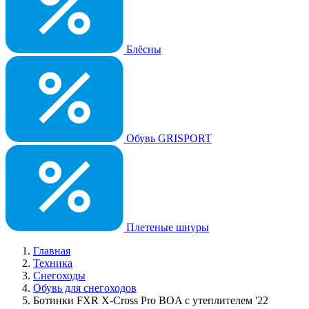
Блёсны
Обувь GRISPORT
Плетеные шнуры
Главная
Техника
Снегоходы
Обувь для снегоходов
Ботинки FXR X-Cross Pro BOA с утеплителем '22