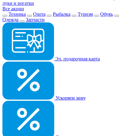
луки и рогатки
Все акции
Техника
Охота
Рыбалка
Туризм
Обувь
Одежда
Запчасти
Эл. подарочная карта
Ускоряем зиму