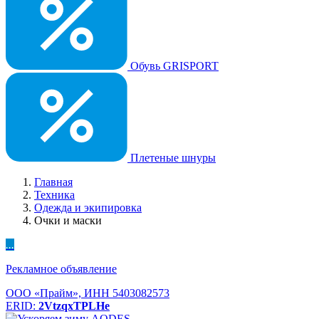
Обувь GRISPORT
Плетеные шнуры
Главная
Техника
Одежда и экипировка
Очки и маски
...
Рекламное объявление
ООО «Прайм», ИНН 5403082573
ERID:
2VtzqxTPLHe