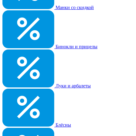
Манки со скидкой
Бинокли и прицелы
Луки и арбалеты
Блёсны