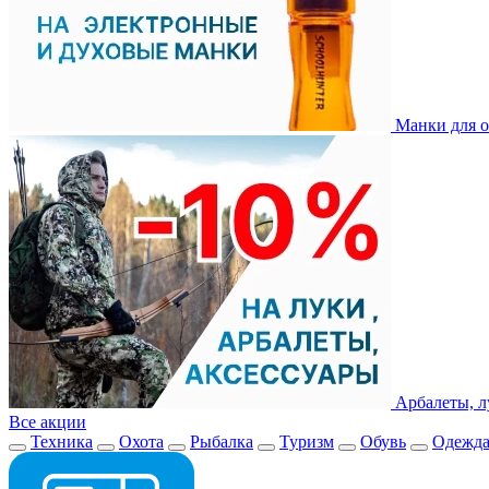
Манки для о
Арбалеты, л
Все акции
Техника
Охота
Рыбалка
Туризм
Обувь
Одежд