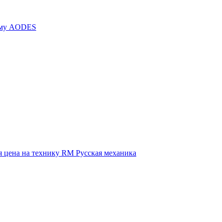
иму AODES
 цена на технику RM Русская механика