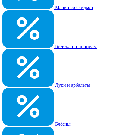
Манки со скидкой
Бинокли и прицелы
Луки и арбалеты
Блёсны