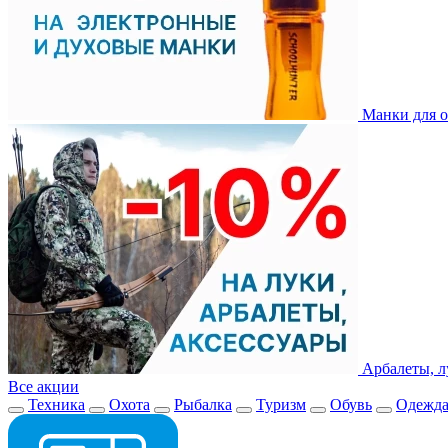
Манки для о
Арбалеты, л
Все акции
Техника
Охота
Рыбалка
Туризм
Обувь
Одежд