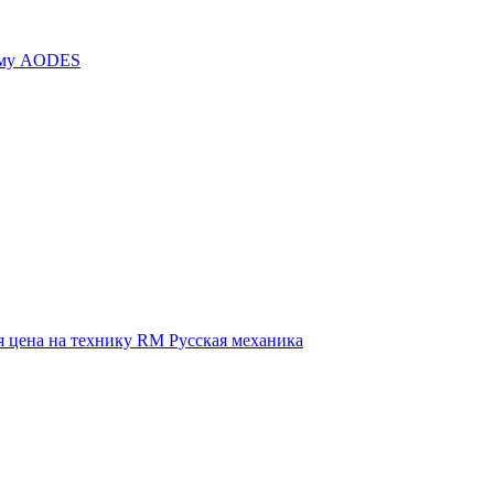
иму AODES
 цена на технику RM Русская механика