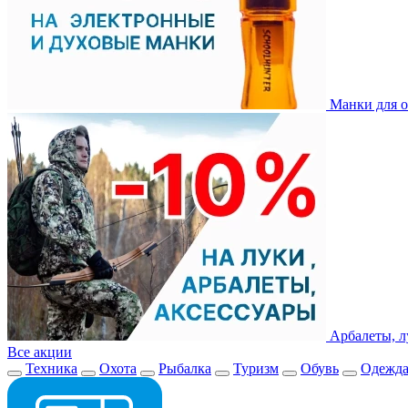
Манки для о
Арбалеты, л
Все акции
Техника
Охота
Рыбалка
Туризм
Обувь
Одежд