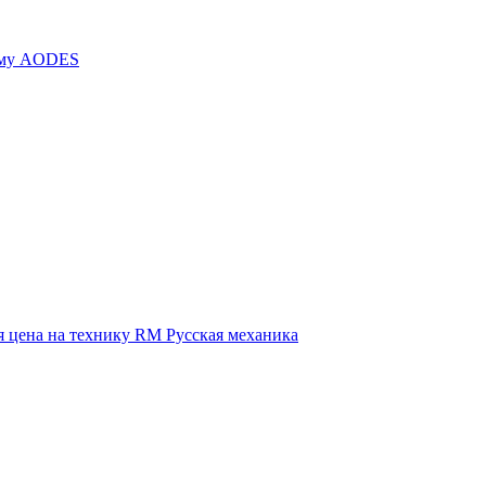
иму AODES
 цена на технику RM Русская механика