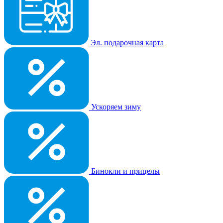
Эл. подарочная карта
Ускоряем зиму
Бинокли и прицелы