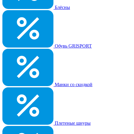
Блёсны
Обувь GRISPORT
Манки со скидкой
Плетеные шнуры