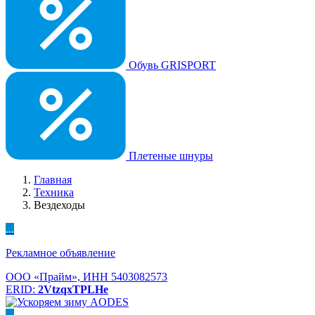
Обувь GRISPORT
Плетеные шнуры
Главная
Техника
Вездеходы
...
Рекламное объявление
ООО «Прайм», ИНН 5403082573
ERID:
2VtzqxTPLHe
...