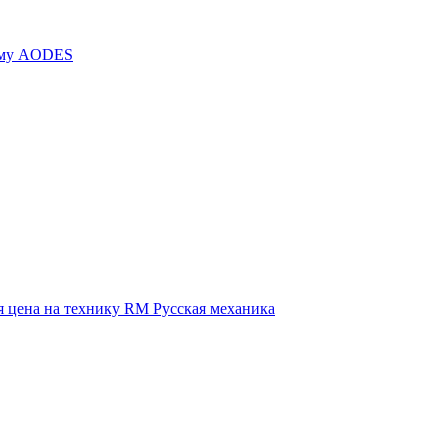
иму AODES
 цена на технику RM Русская механика