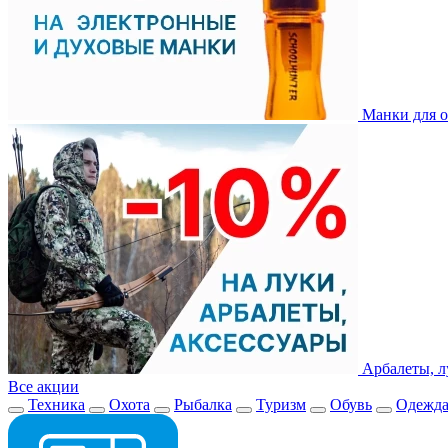
Манки для о
Арбалеты, л
Все акции
Техника
Охота
Рыбалка
Туризм
Обувь
Одежд