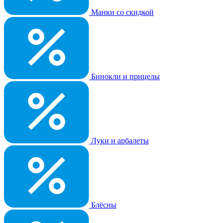
Манки со скидкой
Бинокли и прицелы
Луки и арбалеты
Блёсны