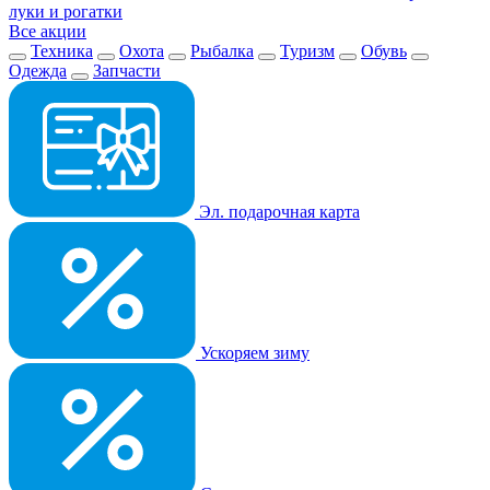
луки и рогатки
Все акции
Техника
Охота
Рыбалка
Туризм
Обувь
Одежда
Запчасти
Эл. подарочная карта
Ускоряем зиму