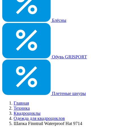
Блёсны
Обувь GRISPORT
Плетеные шнуры
Главная
Техника
Квадроциклы
Одежда для квадроциклов
Шапка Finntrail Waterproof Hat 9714