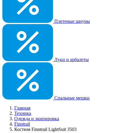
Плетеные шнуры
Луки и арбалеты
Спальные мешки
Главная
Техника
Одежда и экипировка
Finntrail
Костюм Finntrail LightSuit 3503