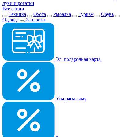
луки и рогатки
Все акции
Техника
Охота
Рыбалка
Туризм
Обувь
Одежда
Запчасти
Эл. подарочная карта
Ускоряем зиму