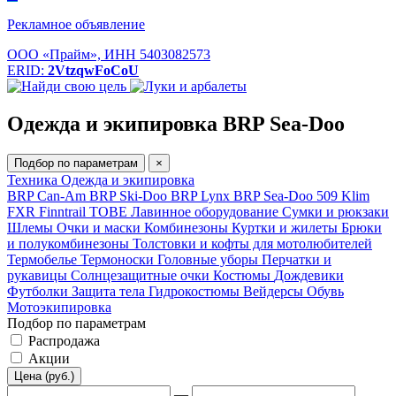
Рекламное объявление
ООО «Прайм», ИНН 5403082573
ERID:
2VtzqwFoCoU
Одежда и экипировка BRP Sea-Doo
Подбор по параметрам
×
Техника
Одежда и экипировка
BRP Can-Am
BRP Ski-Doo
BRP Lynx
BRP Sea-Doo
509
Klim
FXR
Finntrail
TOBE
Лавинное оборудование
Сумки и рюкзаки
Шлемы
Очки и маски
Комбинезоны
Куртки и жилеты
Брюки
и полукомбинезоны
Толстовки и кофты для мотолюбителей
Термобелье
Термоноски
Головные уборы
Перчатки и
рукавицы
Солнцезащитные очки
Костюмы
Дождевики
Футболки
Защита тела
Гидрокостюмы
Вейдерсы
Обувь
Мотоэкипировка
Подбор по параметрам
Распродажа
Акции
Цена (руб.)
—