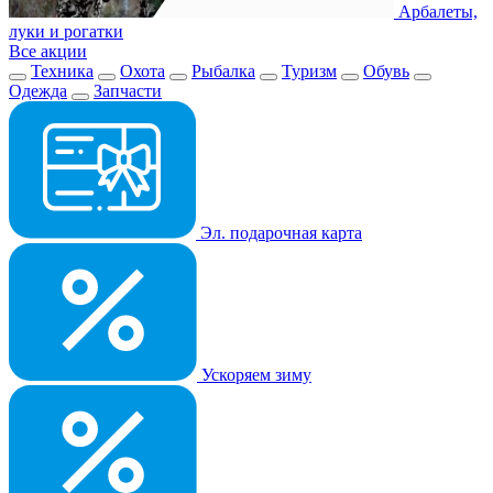
Арбалеты,
луки и рогатки
Все акции
Техника
Охота
Рыбалка
Туризм
Обувь
Одежда
Запчасти
Эл. подарочная карта
Ускоряем зиму