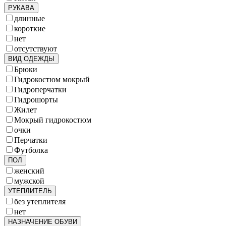
РУКАВА
длинные
короткие
нет
отсутствуют
ВИД ОДЕЖДЫ
Брюки
Гидрокостюм мокрый
Гидроперчатки
Гидрошорты
Жилет
Мокрый гидрокостюм
очки
Перчатки
Футболка
ПОЛ
женский
мужской
УТЕПЛИТЕЛЬ
без утеплителя
нет
НАЗНАЧЕНИЕ ОБУВИ