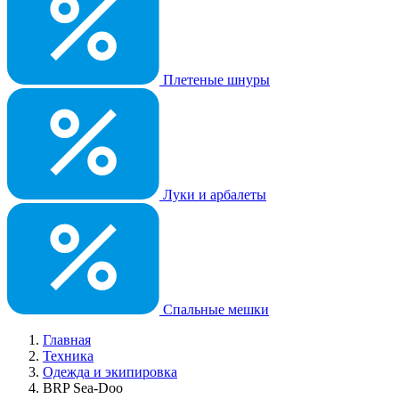
Плетеные шнуры
Луки и арбалеты
Спальные мешки
Главная
Техника
Одежда и экипировка
BRP Sea-Doo