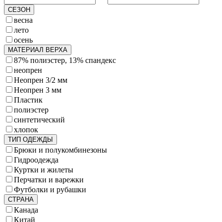
СЕЗОН
весна
лето
осень
МАТЕРИАЛ ВЕРХА
87% полиэстер, 13% спандекс
неопрен
Неопрен 3/2 мм
Неопрен 3 мм
Пластик
полиэстер
синтетический
хлопок
ТИП ОДЕЖДЫ
Брюки и полукомбинезоны
Гидроодежда
Куртки и жилеты
Перчатки и варежки
Футболки и рубашки
СТРАНА
Канада
Китай