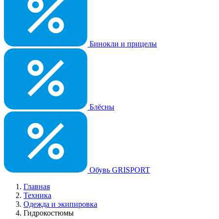
Бинокли и прицелы
Блёсны
Обувь GRISPORT
Главная
Техника
Одежда и экипировка
Гидрокостюмы