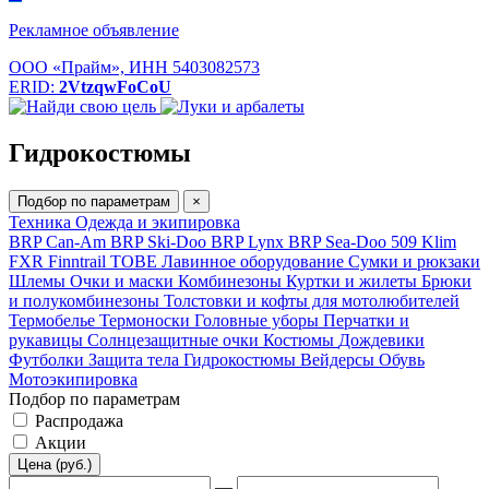
Рекламное объявление
ООО «Прайм», ИНН 5403082573
ERID:
2VtzqwFoCoU
Гидрокостюмы
Подбор по параметрам
×
Техника
Одежда и экипировка
BRP Can-Am
BRP Ski-Doo
BRP Lynx
BRP Sea-Doo
509
Klim
FXR
Finntrail
TOBE
Лавинное оборудование
Сумки и рюкзаки
Шлемы
Очки и маски
Комбинезоны
Куртки и жилеты
Брюки
и полукомбинезоны
Толстовки и кофты для мотолюбителей
Термобелье
Термоноски
Головные уборы
Перчатки и
рукавицы
Солнцезащитные очки
Костюмы
Дождевики
Футболки
Защита тела
Гидрокостюмы
Вейдерсы
Обувь
Мотоэкипировка
Подбор по параметрам
Распродажа
Акции
Цена (руб.)
—