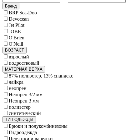
Бренд
BRP Sea-Doo
Devocean
Jet Pilot
JOBE
O'Brien
O'Neill
ВОЗРАСТ
взрослый
подростковый
МАТЕРИАЛ ВЕРХА
87% полиэстер, 13% спандекс
лайкра
неопрен
Неопрен 3/2 мм
Неопрен 3 мм
полиэстер
синтетический
ТИП ОДЕЖДЫ
Брюки и полукомбинезоны
Гидроодежда
Перчатки и варежки