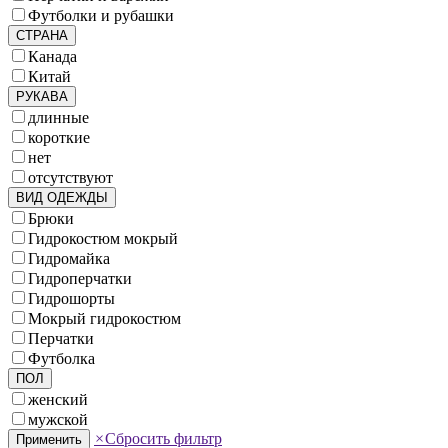
Футболки и рубашки
СТРАНА
Канада
Китай
РУКАВА
длинные
короткие
нет
отсутствуют
ВИД ОДЕЖДЫ
Брюки
Гидрокостюм мокрый
Гидромайка
Гидроперчатки
Гидрошорты
Мокрый гидрокостюм
Перчатки
Футболка
ПОЛ
женский
мужской
×
Сбросить фильтр
Применить