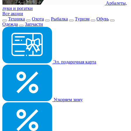
Арбалеты,
луки и рогатки
Все акции
Техника
Охота
Рыбалка
Туризм
Обувь
Одежда
Запчасти
Эл. подарочная карта
Ускоряем зиму