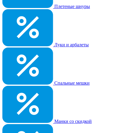
Плетеные шнуры
Луки и арбалеты
Спальные мешки
Манки со скидкой