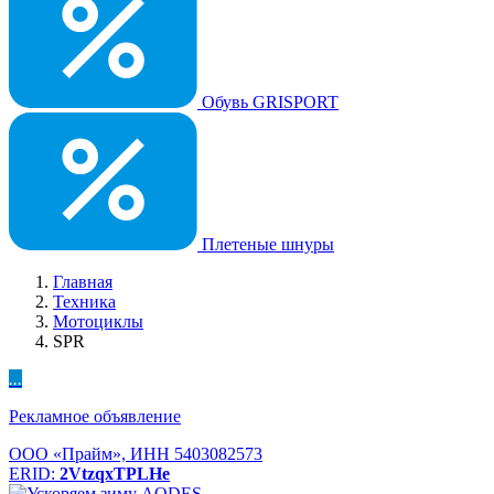
Обувь GRISPORT
Плетеные шнуры
Главная
Техника
Мотоциклы
SPR
...
Рекламное объявление
ООО «Прайм», ИНН 5403082573
ERID:
2VtzqxTPLHe