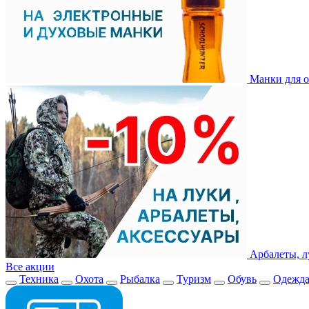
Манки для о
Арбалеты, л
Все акции
Техника
Охота
Рыбалка
Туризм
Обувь
Одежд