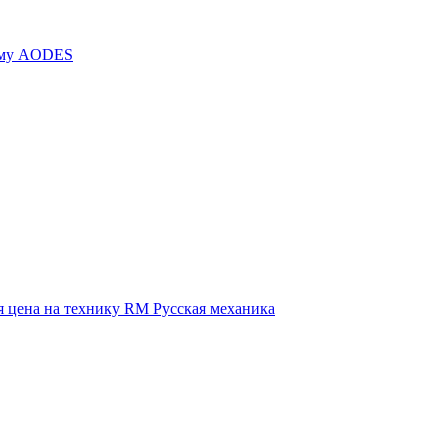
иму AODES
 цена на технику RM Русская механика