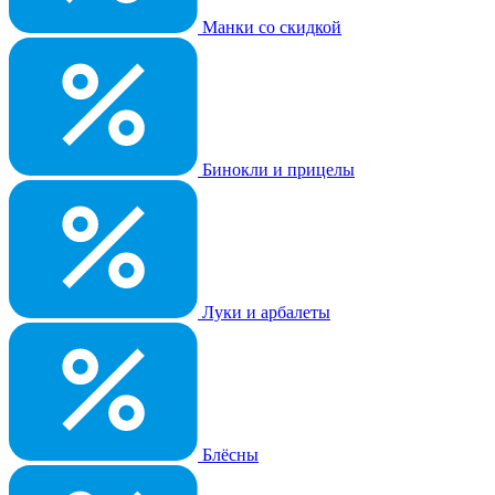
Манки со скидкой
Бинокли и прицелы
Луки и арбалеты
Блёсны