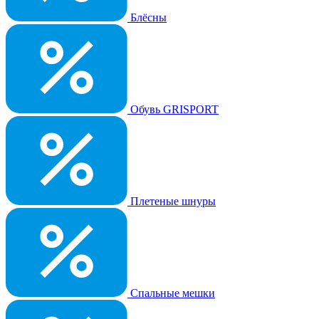
Блёсны
Обувь GRISPORT
Плетеные шнуры
Спальные мешки