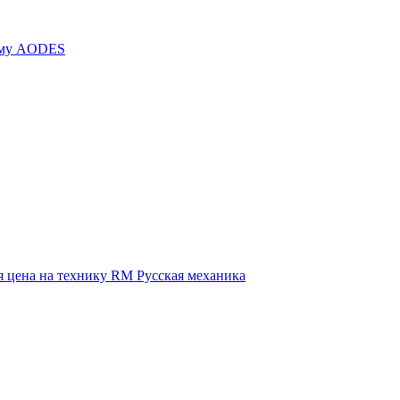
иму AODES
 цена на технику RM Русская механика