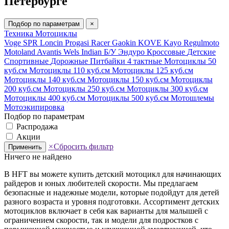
Петербурге
Подбор по параметрам
×
Техника
Мотоциклы
Voge
SPR
Loncin
Progasi
Racer
Gaokin
KOVE
Kayo
Regulmoto
Motoland
Avantis
Wels
Indian
Б/У
Эндуро
Кроссовые
Детские
Спортивные
Дорожные
Питбайки
4 тактные
Мотоциклы 50
куб.см
Мотоциклы 110 куб.см
Мотоциклы 125 куб.см
Мотоциклы 140 куб.см
Мотоциклы 150 куб.см
Мотоциклы
200 куб.см
Мотоциклы 250 куб.см
Мотоциклы 300 куб.см
Мотоциклы 400 куб.см
Мотоциклы 500 куб.см
Мотошлемы
Мотоэкипировка
Подбор по параметрам
Распродажа
Акции
×
Сбросить фильтр
Применить
Ничего не найдено
В HFT вы можете купить детский мотоцикл для начинающих
райдеров и юных любителей скорости. Мы предлагаем
безопасные и надежные модели, которые подойдут для детей
разного возраста и уровня подготовки. Ассортимент детских
мотоциклов включает в себя как варианты для малышей с
ограничением скорости, так и модели для подростков с