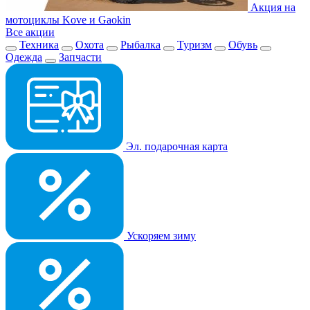
Акция на
мотоциклы Kove и Gaokin
Все акции
Техника
Охота
Рыбалка
Туризм
Обувь
Одежда
Запчасти
Эл. подарочная карта
Ускоряем зиму