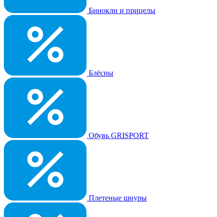
Бинокли и прицелы
Блёсны
Обувь GRISPORT
Плетеные шнуры