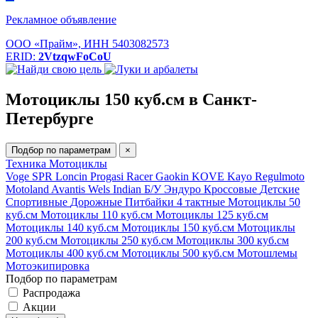
Рекламное объявление
ООО «Прайм», ИНН 5403082573
ERID:
2VtzqwFoCoU
Мотоциклы 150 куб.см в Санкт-
Петербурге
Подбор по параметрам
×
Техника
Мотоциклы
Voge
SPR
Loncin
Progasi
Racer
Gaokin
KOVE
Kayo
Regulmoto
Motoland
Avantis
Wels
Indian
Б/У
Эндуро
Кроссовые
Детские
Спортивные
Дорожные
Питбайки
4 тактные
Мотоциклы 50
куб.см
Мотоциклы 110 куб.см
Мотоциклы 125 куб.см
Мотоциклы 140 куб.см
Мотоциклы 150 куб.см
Мотоциклы
200 куб.см
Мотоциклы 250 куб.см
Мотоциклы 300 куб.см
Мотоциклы 400 куб.см
Мотоциклы 500 куб.см
Мотошлемы
Мотоэкипировка
Подбор по параметрам
Распродажа
Акции