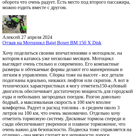
оборота что очень радует. Есть место под второго пассажира,
можно ездить вместе с другом.
Алексей
27 апреля 2024
Отзыв на Мотоцикл Bajaj Boxer BM 150 X Disk
Хочу поделиться своими впечатлениями о мотоцикле, на
котором я катаюсь уже несколько месяцев. Мотоцикл
выглядит очень стильно и современно. Его компактные
размеры и обтекаемые формы делают его маневренным и
легким в управлении. Сборка тоже на высоте - все детали
подогнаны идеально, никаких люфтов или скрипов. А вот в
технических характеристиках я могу отметить150-кубовый
двигатель обеспечивает достаточную мощность для городской
езды и небольших загородных поездок. Разгон довольно
бодрый, а максимальная скорость в 100 км/ч вполне
комфортна. Радует и расход топлива - в среднем около 3
литров на 100 км, что очень экономично. Отдельно хочу
отметить тормозную систему. Дисковые тормоза спереди и
сзади обеспечивают уверенное и плавное торможение, что
очень важно для безопасности. Подвеска тоже справляется на
отлично - она мягко глотает все неровности дороги.