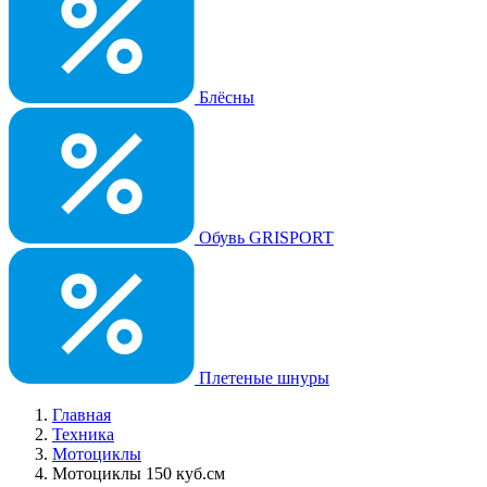
Блёсны
Обувь GRISPORT
Плетеные шнуры
Главная
Техника
Мотоциклы
Мотоциклы 150 куб.см