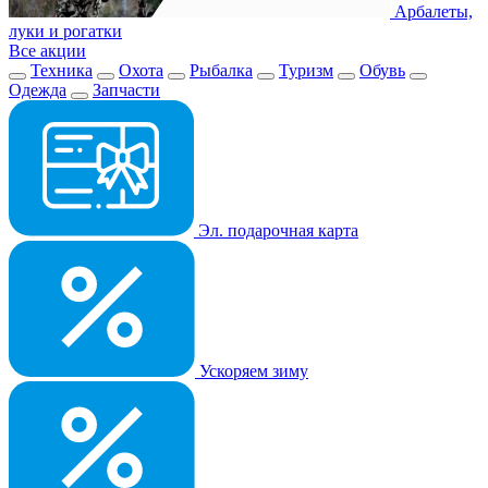
Арбалеты,
луки и рогатки
Все акции
Техника
Охота
Рыбалка
Туризм
Обувь
Одежда
Запчасти
Эл. подарочная карта
Ускоряем зиму