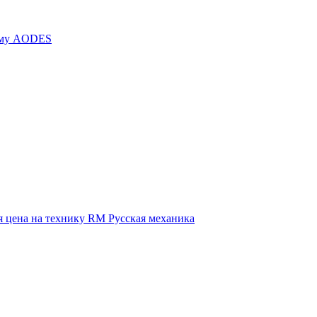
иму AODES
 цена на технику RM Русская механика