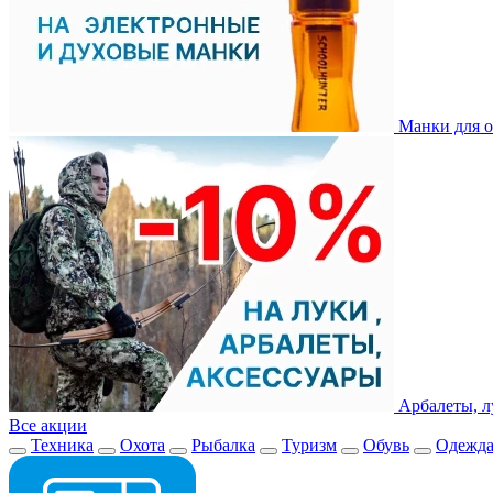
Манки для о
Арбалеты, л
Все акции
Техника
Охота
Рыбалка
Туризм
Обувь
Одежд