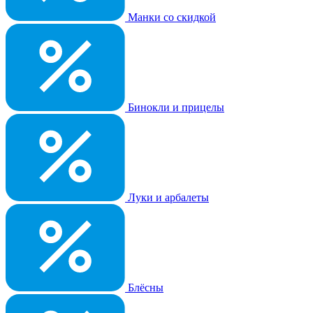
Манки со скидкой
Бинокли и прицелы
Луки и арбалеты
Блёсны