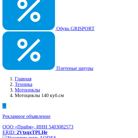
Обувь GRISPORT
Плетеные шнуры
Главная
Техника
Мотоциклы
Мотоциклы 140 куб.см
...
Рекламное объявление
ООО «Прайм», ИНН 5403082573
ERID:
2VtzqxTPLHe