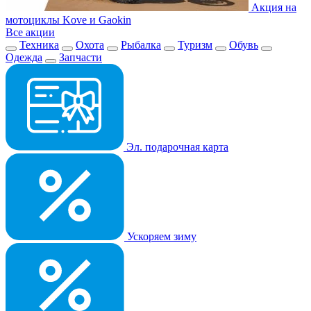
Акция на
мотоциклы Kove и Gaokin
Все акции
Техника
Охота
Рыбалка
Туризм
Обувь
Одежда
Запчасти
Эл. подарочная карта
Ускоряем зиму