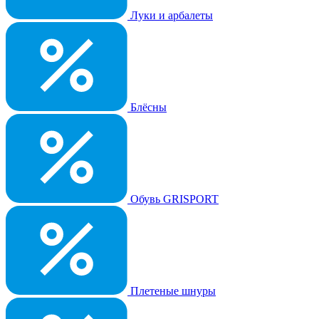
Луки и арбалеты
Блёсны
Обувь GRISPORT
Плетеные шнуры