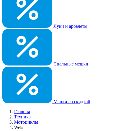
Луки и арбалеты
Спальные мешки
Манки со скидкой
Главная
Техника
Мотоциклы
Wels