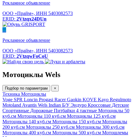
Рекламное объявление
ООО «Прайм», ИНН 5403082573
ERID:
2Vtzqx24DUn
...
Рекламное объявление
ООО «Прайм», ИНН 5403082573
ERID:
2VtzqwFoCoU
Мотоциклы Wels
Подбор по параметрам
×
Техника
Мотоциклы
Voge
SPR
Loncin
Progasi
Racer
Gaokin
KOVE
Kayo
Regulmoto
Motoland
Avantis
Wels
Indian
Б/У
Эндуро
Кроссовые
Детские
Спортивные
Дорожные
Питбайки
4 тактные
Мотоциклы 50
куб.см
Мотоциклы 110 куб.см
Мотоциклы 125 куб.см
Мотоциклы 140 куб.см
Мотоциклы 150 куб.см
Мотоциклы
200 куб.см
Мотоциклы 250 куб.см
Мотоциклы 300 куб.см
Мотоциклы 400 куб.см
Мотоциклы 500 куб.см
Мотошлемы