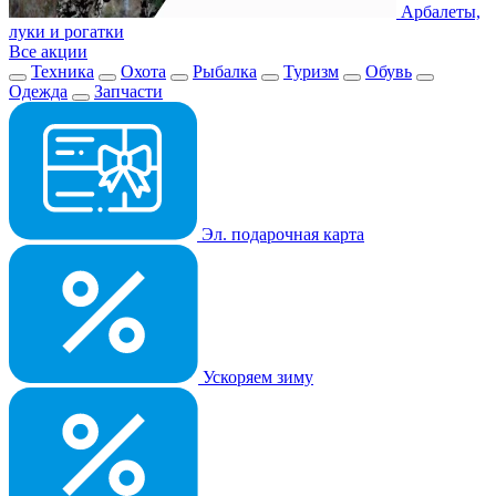
Арбалеты,
луки и рогатки
Все акции
Техника
Охота
Рыбалка
Туризм
Обувь
Одежда
Запчасти
Эл. подарочная карта
Ускоряем зиму