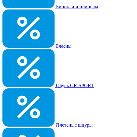
Бинокли и прицелы
Блёсны
Обувь GRISPORT
Плетеные шнуры