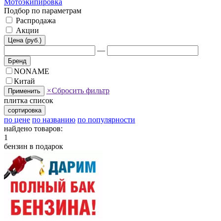
Мотоэкипировка
Подбор по параметрам
Распродажа
Акции
Цена (руб.)
—
Бренд
NONAME
Китай
×
Сбросить фильтр
Применить
плитка
список
сортировка
по цене
по названию
по популярности
найдено товаров:
1
бензин в подарок