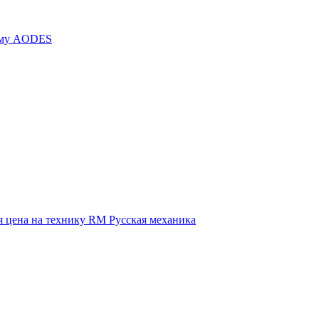
иму AODES
 цена на технику RM Русская механика