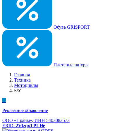
Обувь GRISPORT
Плетеные шнуры
Главная
Техника
Мотоциклы
Б/У
...
Рекламное объявление
ООО «Прайм», ИНН 5403082573
ERID:
2VtzqxTPLHe