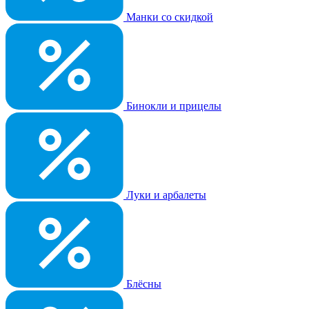
Манки со скидкой
Бинокли и прицелы
Луки и арбалеты
Блёсны