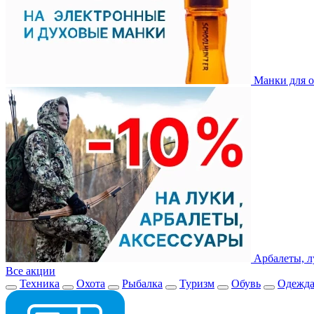
Манки для о
Арбалеты, л
Все акции
Техника
Охота
Рыбалка
Туризм
Обувь
Одежд