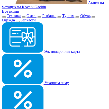
Акция на
мотоциклы Kove и Gaokin
Все акции
Техника
Охота
Рыбалка
Туризм
Обувь
Одежда
Запчасти
Эл. подарочная карта
Ускоряем зиму