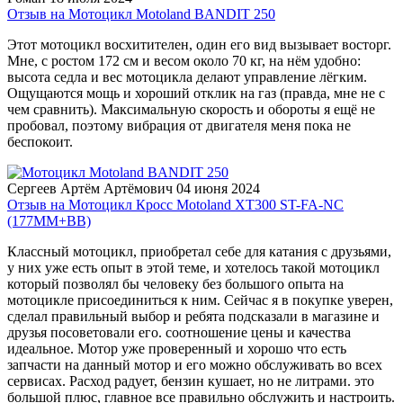
Отзыв на Мотоцикл Motoland BANDIT 250
Этот мотоцикл восхитителен, один его вид вызывает восторг.
Мне, с ростом 172 см и весом около 70 кг, на нём удобно:
высота седла и вес мотоцикла делают управление лёгким.
Ощущаются мощь и хороший отклик на газ (правда, мне не с
чем сравнить). Максимальную скорость и обороты я ещё не
пробовал, поэтому вибрация от двигателя меня пока не
беспокоит.
Сергеев Артём Артёмович
04 июня 2024
Отзыв на Мотоцикл Кросс Motoland XT300 ST-FA-NC
(177MM+BB)
Классный мотоцикл, приобретал себе для катания с друзьями,
у них уже есть опыт в этой теме, и хотелось такой мотоцикл
который позволял бы человеку без большого опыта на
мотоцикле присоединиться к ним. Сейчас я в покупке уверен,
сделал правильный выбор и ребята подсказали в магазине и
друзья посоветовали его. соотношение цены и качества
идеальное. Мотор уже проверенный и хорошо что есть
запчасти на данный мотор и его можно обслуживать во всех
сервисах. Расход радует, бензин кушает, но не литрами. это
большой плюс, главное все правильно обслужить и настроить.