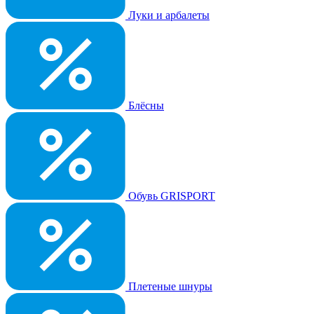
Луки и арбалеты
Блёсны
Обувь GRISPORT
Плетеные шнуры