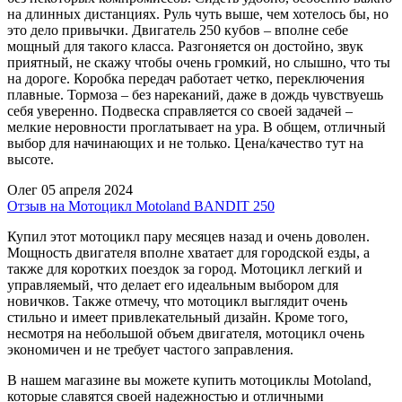
на длинных дистанциях. Руль чуть выше, чем хотелось бы, но
это дело привычки. Двигатель 250 кубов – вполне себе
мощный для такого класса. Разгоняется он достойно, звук
приятный, не скажу чтобы очень громкий, но слышно, что ты
на дороге. Коробка передач работает четко, переключения
плавные. Тормоза – без нареканий, даже в дождь чувствуешь
себя уверенно. Подвеска справляется со своей задачей –
мелкие неровности проглатывает на ура. В общем, отличный
выбор для начинающих и не только. Цена/качество тут на
высоте.
Олег
05 апреля 2024
Отзыв на Мотоцикл Motoland BANDIT 250
Купил этот мотоцикл пару месяцев назад и очень доволен.
Мощность двигателя вполне хватает для городской езды, а
также для коротких поездок за город. Мотоцикл легкий и
управляемый, что делает его идеальным выбором для
новичков. Также отмечу, что мотоцикл выглядит очень
стильно и имеет привлекательный дизайн. Кроме того,
несмотря на небольшой объем двигателя, мотоцикл очень
экономичен и не требует частого заправления.
В нашем магазине вы можете купить мотоциклы Motoland,
которые славятся своей надежностью и отличными