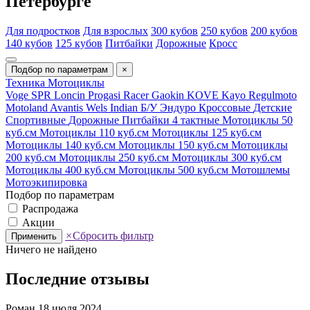
Петербурге
Для подростков
Для взрослых
300 кубов
250 кубов
200 кубов
140 кубов
125 кубов
Питбайки
Дорожные
Кросс
Подбор по параметрам
×
Техника
Мотоциклы
Voge
SPR
Loncin
Progasi
Racer
Gaokin
KOVE
Kayo
Regulmoto
Motoland
Avantis
Wels
Indian
Б/У
Эндуро
Кроссовые
Детские
Спортивные
Дорожные
Питбайки
4 тактные
Мотоциклы 50
куб.см
Мотоциклы 110 куб.см
Мотоциклы 125 куб.см
Мотоциклы 140 куб.см
Мотоциклы 150 куб.см
Мотоциклы
200 куб.см
Мотоциклы 250 куб.см
Мотоциклы 300 куб.см
Мотоциклы 400 куб.см
Мотоциклы 500 куб.см
Мотошлемы
Мотоэкипировка
Подбор по параметрам
Распродажа
Акции
×
Сбросить фильтр
Применить
Ничего не найдено
Последние отзывы
Роман
18 июля 2024