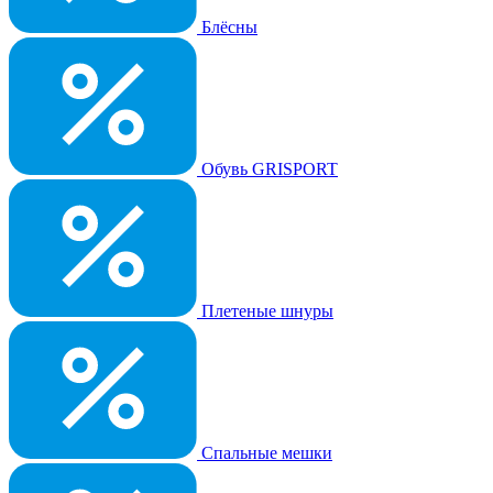
Блёсны
Обувь GRISPORT
Плетеные шнуры
Спальные мешки