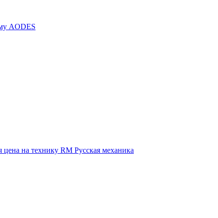
иму AODES
 цена на технику RM Русская механика