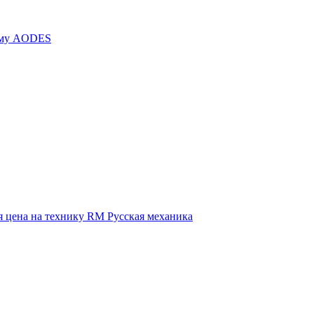
иму AODES
 цена на технику RM Русская механика