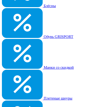
Блёсны
Обувь GRISPORT
Манки со скидкой
Плетеные шнуры