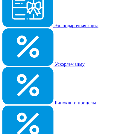
Эл. подарочная карта
Ускоряем зиму
Бинокли и прицелы