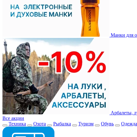
Манки для о
Арбалеты, л
Все акции
Техника
Охота
Рыбалка
Туризм
Обувь
Одежд