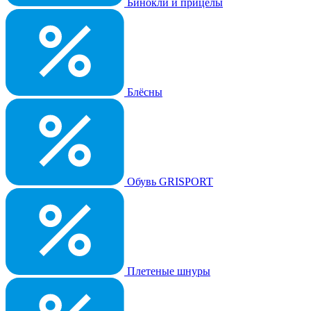
Бинокли и прицелы
Блёсны
Обувь GRISPORT
Плетеные шнуры