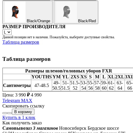
Black/Orange
Black/Red
РАЗМЕР ПРОИЗВОДИТЕЛЯ
Данной позиции нет в наличии. Пожалуйста, выберите доступные свойства.
Таблица размеров
Таблица размеров
Размеры шлемов/головных уборов FXR
YOUTHS
YM
YL
2XS
XS
S
M
L
XL
2XL
3X
49-
51-
51.5-
53-
55-
57-
59-
61-
63-
65-
Сантиметры
47-48.5
50.5
51.5
52
54
56
58
60
62
64
66
Цена:
3 990
₽
4 990
Telegram
MAX
Скопировать ссылку
В корзину
Купить в 1 клик
Как получить заказ
Самовывоз
из 3 магазинов
Новосибирск Бердское шоссе