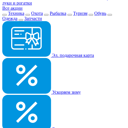
луки и рогатки
Все акции
Техника
Охота
Рыбалка
Туризм
Обувь
Одежда
Запчасти
Эл. подарочная карта
Ускоряем зиму