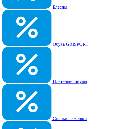
Блёсны
Обувь GRISPORT
Плетеные шнуры
Спальные мешки