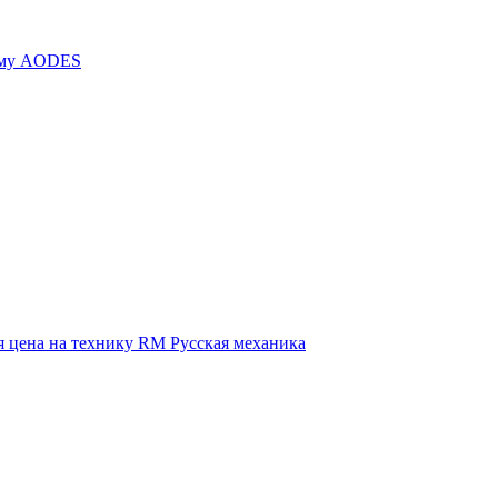
иму AODES
 цена на технику RM Русская механика