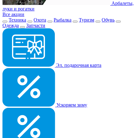
Арбалеты,
луки и рогатки
Все акции
Техника
Охота
Рыбалка
Туризм
Обувь
Одежда
Запчасти
Эл. подарочная карта
Ускоряем зиму