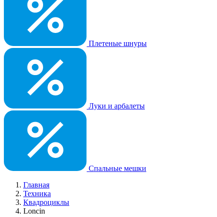
Плетеные шнуры
Луки и арбалеты
Спальные мешки
Главная
Техника
Квадроциклы
Loncin