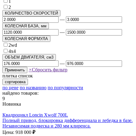
1
2
КОЛИЧЕСТВО СКОРОСТЕЙ
—
КОЛЕСНАЯ БАЗА, мм
—
КОЛЕСНАЯ ФОРМУЛА
2wd
4х4
ОБЪЕМ ДВИГАТЕЛЯ, см3
—
×
Сбросить фильтр
Применить
плитка
список
сортировка
по цене
по названию
по популярности
найдено товаров:
9
Новинка
Квадроцикл Loncin Xwolf 700L
Полный привод, блокировка дифференциала и лебедка в базе.
Независимая подвеска и 280 мм клиренса.
Цена: 918 000
₽