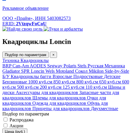
Рекламное объявление
ООО «Прайм», ИНН 5403082573
ERID:
2VtzqwFoCoU
Квадроциклы Loncin
Подбор по параметрам
×
Техника
Квадроциклы
BRP Can-Am
AODES
Segway
Polaris
Stels
Русская Механика
Gladiator
SPR
Loncin
Wels
Motoland
Сокол
Mikilon
Side-by-Side
Б/У
Квадроциклы багги
Взрослые
Подростковые
Детские
Бензиновые
1000 куб.см
850 куб.см
800 куб.см
650 куб.см
600
куб.см
500 куб.см
200 куб.см
125 куб.см
110 куб.см
Шины и
диски
Аксессуары для квадроциклов
Запасные части для
квадроциклов
Шлемы для квадроциклов
Очки для
квадроциклов
Одежда для квадроциклов
Обувь для
квадроциклов
Прицепы для квадроциклов
Двухместные
Подбор по параметрам
Распродажа
Акции
Цена (руб.)