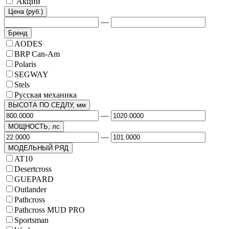
Акции
Цена (руб.)
—
Бренд
AODES
BRP Can-Am
Polaris
SEGWAY
Stels
Русская механика
ВЫСОТА ПО СЕДЛУ, мм
—
МОЩНОСТЬ, лс
—
МОДЕЛЬНЫЙ РЯД
AT10
Desertcross
GUEPARD
Outlander
Pathcross
Pathcross MUD PRO
Sportsman