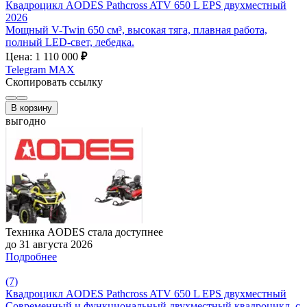
Квадроцикл AODES Pathcross ATV 650 L EPS двухместный
2026
Мощный V-Twin 650 см³, высокая тяга, плавная работа,
полный LED-свет, лебедка.
Цена: 1 110 000
₽
Telegram
MAX
Скопировать ссылку
В корзину
выгодно
Техника AODES стала доступнее
до 31 августа 2026
Подробнее
(7)
Квадроцикл AODES Pathcross ATV 650 L EPS двухместный
Современный и функциональный двухместный квадроцикл, с