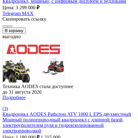
Квадроцикл, мощный, с цифровым дисплеем и бедлоками
Цена: 3 299 000
₽
Telegram
MAX
Скопировать ссылку
В корзину
выгодно
Техника AODES стала доступнее
до 31 августа 2026
Подробнее
(3)
Квадроцикл AODES Pathcross ATV 1000 L EPS двухместный
Мощный полноприводный квадроцикл с длинной базой,
электроусилителем руля и гидроизолированной
электропроводкой
Цена: 1 180 000
₽
1 215 000