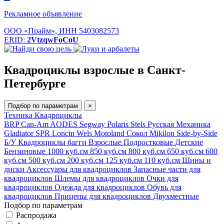
Рекламное объявление
ООО «Прайм», ИНН 5403082573
ERID:
2VtzqwFoCoU
Квадроциклы взрослые в Санкт-
Петербурге
Подбор по параметрам
×
Техника
Квадроциклы
BRP Can-Am
AODES
Segway
Polaris
Stels
Русская Механика
Gladiator
SPR
Loncin
Wels
Motoland
Сокол
Mikilon
Side-by-Side
Б/У
Квадроциклы багги
Взрослые
Подростковые
Детские
Бензиновые
1000 куб.см
850 куб.см
800 куб.см
650 куб.см
600
куб.см
500 куб.см
200 куб.см
125 куб.см
110 куб.см
Шины и
диски
Аксессуары для квадроциклов
Запасные части для
квадроциклов
Шлемы для квадроциклов
Очки для
квадроциклов
Одежда для квадроциклов
Обувь для
квадроциклов
Прицепы для квадроциклов
Двухместные
Подбор по параметрам
Распродажа