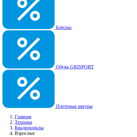
Блёсны
Обувь GRISPORT
Плетеные шнуры
Главная
Техника
Квадроциклы
Взрослые