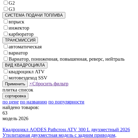
G2
G3
СИСТЕМА ПОДАЧИ ТОПЛИВА
впрыск
инжектор
карбюратор
ТРАНСМИССИЯ
автоматическая
вариатор
Вариатор, пониженная, повышенная, реверс, нейтраль
ВИД КВАДРОЦИКЛА
квадроцикл ATV
мотовездеход SSV
×
Сбросить фильтр
Применить
плитка
список
сортировка
по цене
по названию
по популярности
найдено товаров:
63
модель 2026
Квадроцикл AODES Pathcross ATV 300 L двухместный 2026
Утилитарная двухместная модель с задним приводом,