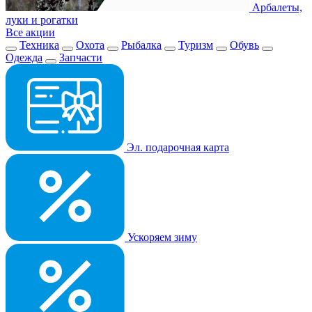
Арбалеты,
луки и рогатки
Все акции
Техника
Охота
Рыбалка
Туризм
Обувь
Одежда
Запчасти
Эл. подарочная карта
Ускоряем зиму